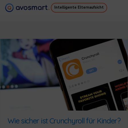
Intelligente Elternaufsicht
Warum es sich lohnt
Wie es funktioniert
Preise
Downloads
Unterstützung
Kostenloses Ebook
Anmelden
Registrieren
Wie sicher ist Crunchyroll für Kinder?