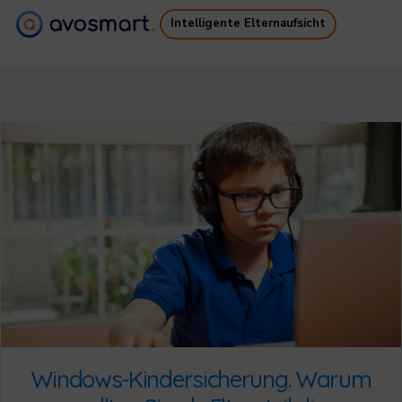
Intelligente Elternaufsicht
Warum es sich lohnt
Wie es funktioniert
Preise
Downloads
Unterstützung
Kostenloses Ebook
Anmelden
Registrieren
Windows-Kindersicherung. Warum