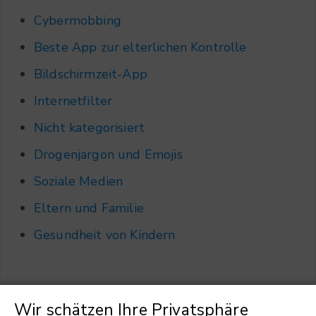
Cybermobbing
Beste App zur elterlichen Kontrolle
Bildschirmzeit-App
Internetfilter
Nicht kategorisiert
Drogenjargon und Emojis
Soziale Medien
Eltern und Familie
Gesundheit von Kindern
Wir schätzen Ihre Privatsphäre