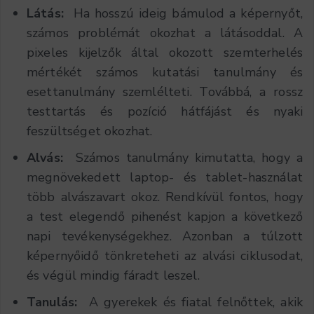
Látás:
Ha hosszú ideig bámulod a képernyőt,
számos problémát okozhat a látásoddal. A
pixeles kijelzők által okozott szemterhelés
mértékét számos kutatási tanulmány és
esettanulmány szemlélteti. Továbbá, a rossz
testtartás és pozíció hátfájást és nyaki
feszültséget okozhat.
Alvás:
Számos tanulmány kimutatta, hogy a
megnövekedett laptop- és tablet-használat
több alvászavart okoz. Rendkívül fontos, hogy
a test elegendő pihenést kapjon a következő
napi tevékenységekhez. Azonban a túlzott
képernyőidő tönkreteheti az alvási ciklusodat,
és végül mindig fáradt leszel.
Tanulás:
A gyerekek és fiatal felnőttek, akik