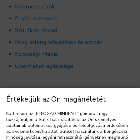
Internet szűrők
Egyéb kategória
Szülők és család
Drog szleng kifejezések és emojik
Közösségi Média
Gyermekek egészsége
Értékeljük az Ön magánéletét
Válasszon nyelvet
▼
Kattintson az „ELFOGAD MINDENT” gombra, hogy
hozzájáruljon a Sütik használatához az Ön személyes
adatainak automatikus gyűjtése és feldolgozása érdekében
az avosmart.com/hu által. Sütiket használunk a böngészési
minőség javítása, egyéni felhasználói igényeknek megfelelő