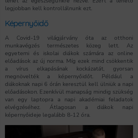
lehet az egészségünkre nézve. Ezért a lehető
legjobban kell kontrollálnunk ezt.
Képernyőidő
A Covid-19 világjárvány óta az otthoni
munkavégzés természetes közeg lett. Az
egyetemi és iskolai diákok számára az online
előadások az új norma. Míg ezek mind csökkentik
a vírus elkapásának kockázatát, gyorsan
megnövelték a képernyőidőt. Például a
diákoknak napi 6 órán keresztül kell ülniük a napi
előadásokon. Ezenkívül manapság mindig szükség
van egy laptopra a napi akadémiai feladatok
elvégzéséhez. Átlagosan a diákok napi
képernyőideje legalább 8-12 óra.