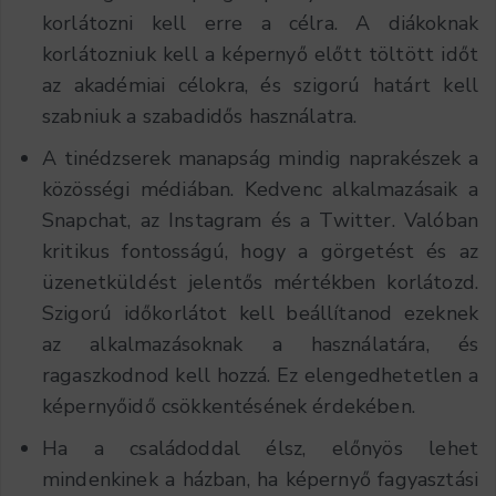
korlátozni kell erre a célra. A diákoknak
korlátozniuk kell a képernyő előtt töltött időt
az akadémiai célokra, és szigorú határt kell
szabniuk a szabadidős használatra.
A tinédzserek manapság mindig naprakészek a
közösségi médiában. Kedvenc alkalmazásaik a
Snapchat, az Instagram és a Twitter. Valóban
kritikus fontosságú, hogy a görgetést és az
üzenetküldést jelentős mértékben korlátozd.
Szigorú időkorlátot kell beállítanod ezeknek
az alkalmazásoknak a használatára, és
ragaszkodnod kell hozzá. Ez elengedhetetlen a
képernyőidő csökkentésének érdekében.
Ha a családoddal élsz, előnyös lehet
mindenkinek a házban, ha képernyő fagyasztási