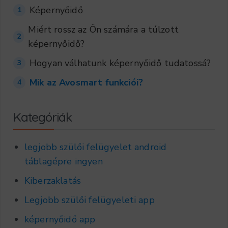
Képernyőidő
1
Miért rossz az Ön számára a túlzott
2
képernyőidő?
Hogyan válhatunk képernyőidő tudatossá?
3
Mik az Avosmart funkciói?
4
Kategóriák
legjobb szülői felügyelet android
táblagépre ingyen
Kiberzaklatás
Legjobb szülői felügyeleti app
képernyőidő app