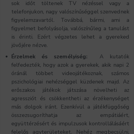
sok időt töltenek TV nézéssel vagy a
telefonjukon, nagy valószínűséggel szenvednek
figyelemzavartól. Továbbá, bármi, ami a
figyelmet befolyásolja, valószínűleg a tanulást
is érinti. Ezért végzetes lehet a gyereked
jövőjére nézve.
Érzelmek és személyiség:
A kutatók
felfedezték, hogy azok a gyerekek, akik napi 2
óránál többet videojátékoznak, számos
pszichológiai nehézséggel küzdenek majd. Az
erőszakos játékok játszása növelheti az
agressziót és csökkentheti az érzékenységet
más dolgok iránt. Ezenkívül a játékfüggőség
összezsugoríthatja az empátiáért,
együttérzésért és impulzusok kontrollálásáért
felelős agyterületeket. Nehéz megbecsülni,