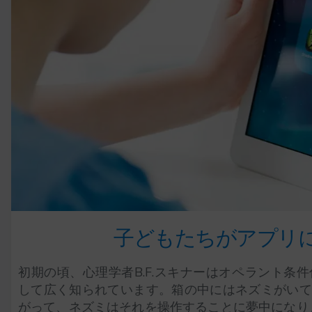
子どもたちがアプリに
初期の頃、心理学者B.F.スキナーはオペラント条
して広く知られています。箱の中にはネズミがいて
がって、ネズミはそれを操作することに夢中になりま