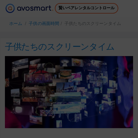
賢いペアレンタルコントロール
それが価値がある理由
仕組み
ホーム
/
子供の画面時間
/ 子供たちのスクリーンタイム
価格
ダウンロード
サポート
無料電子書籍
子供たちのスクリーンタイム
ログイン
サインアップ