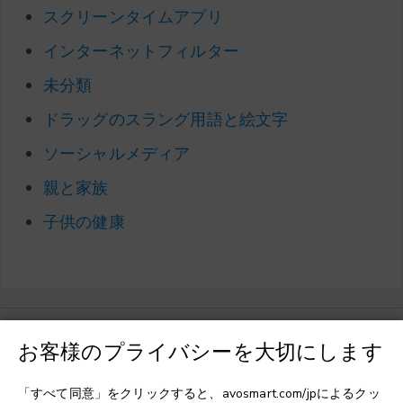
スクリーンタイムアプリ
インターネットフィルター
未分類
ドラッグのスラング用語と絵文字
ソーシャルメディア
親と家族
子供の健康
お客様のプライバシーを大切にします
言語を選択してください
▼
「すべて同意」をクリックすると、avosmart.com/jpによるクッ