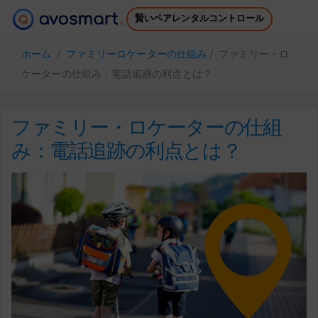
賢いペアレンタルコントロール
それが価値がある理由
仕組み
ホーム
/
ファミリーロケーターの仕組み
/ ファミリー・ロ
価格
ダウンロード
ケーターの仕組み：電話追跡の利点とは？
サポート
無料電子書籍
ログイン
サインアップ
ファミリー・ロケーターの仕組
み：電話追跡の利点とは？