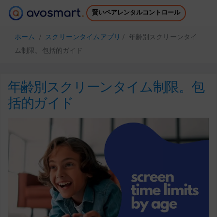
賢いペアレンタルコントロール
それが価値がある理由
仕組み
ホーム
/
スクリーンタイムアプリ
/ 年齢別スクリーンタイ
価格
ダウンロード
ム制限。包括的ガイド
サポート
無料電子書籍
ログイン
サインアップ
年齢別スクリーンタイム制限。包
括的ガイド