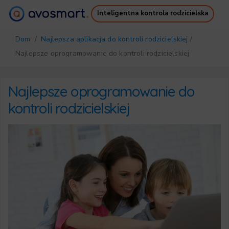
Inteligentna kontrola rodzicielska
Dlaczego warto
Jak to działa
Dom
/
Najlepsza aplikacja do kontroli rodzicielskiej
/
Cennik
Pobierz
Najlepsze oprogramowanie do kontroli rodzicielskiej
Wsparcie
Darmowy Ebook
Zaloguj się
Zarejestruj się
Najlepsze oprogramowanie do
kontroli rodzicielskiej