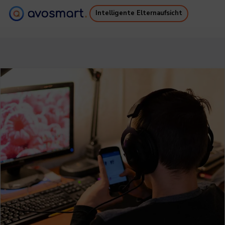
Intelligente Elternaufsicht
Warum es sich lohnt
Wie es funktioniert
Preise
Downloads
Unterstützung
Kostenloses Ebook
Anmelden
Registrieren