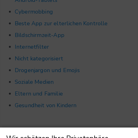
Android-Tablets
Cybermobbing
Beste App zur elterlichen Kontrolle
Bildschirmzeit-App
Internetfilter
Nicht kategorisiert
Drogenjargon und Emojis
Soziale Medien
Eltern und Familie
Gesundheit von Kindern