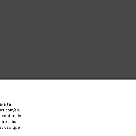
ara la
rt.com/es.
o contenido
tro sitio
el uso que