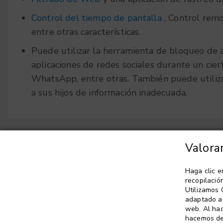
Control del tiempo de pantalla
, Control remo
entre otras características.
Puede utilizar la herramienta de bloqueo de a
aplicaciones de redes sociales durante un cie
WhatsApp, entre otras. También puede utiliza
a sus hijos de información inadecuada.
Valora
Elige lengua
▼
Haga clic 
recopilació
Utilizamos 
adaptado a 
web. Al hac
hacemos de