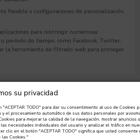
to flexible y configuraciones de personalización,
plicaciones para restringir numerosas
rto período de tiempo, como Facebook, Twitter,
r la herramienta de filtrado web para proteger
mos su privacidad
en "ACEPTAR TODO" para dar su consentimiento al uso de Cookies p
Soporte
Empresa
n y el procesamiento automático de sus datos personales por avosma
Cookies para mejorar la calidad de la navegación, mostrar anuncios 
las necesidades individuales del usuario y analizar el tráfico en nues
Contacto
Seguridad de los datos
er clic en el botón "ACEPTAR TODO" significa que usted consiente 
 las Cookies."
Política de Privacidad