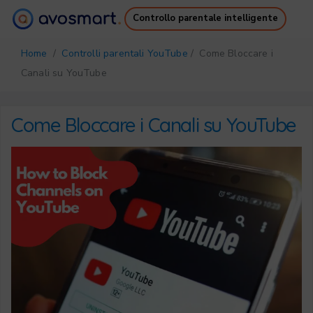
Controllo parentale intelligente
Perché ne vale la pena
Come funziona
Home
/
Controlli parentali YouTube
/ Come Bloccare i
Prezzi
Download
Canali su YouTube
Supporto
Ebook gratuito
Accedi
Registrati
Come Bloccare i Canali su YouTube