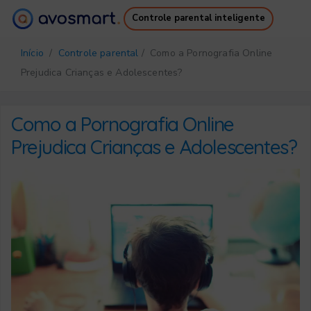
Controle parental inteligente
Por que vale a pena
Como funciona
Início
/
Controle parental
/ Como a Pornografia Online
Preços
Downloads
Prejudica Crianças e Adolescentes?
Suporte
Ebook Gratuito
Login
Cadastro
Como a Pornografia Online
Prejudica Crianças e Adolescentes?