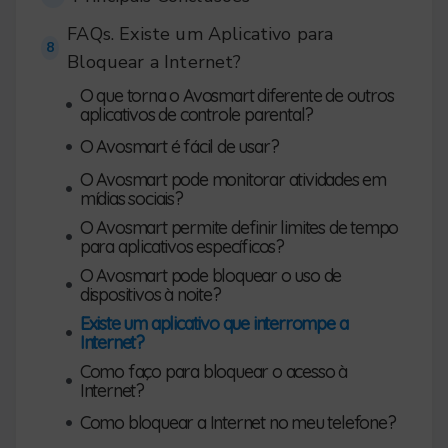
FAQs. Existe um Aplicativo para
8
Bloquear a Internet?
O que torna o Avosmart diferente de outros
•
aplicativos de controle parental?
•
O Avosmart é fácil de usar?
O Avosmart pode monitorar atividades em
•
mídias sociais?
O Avosmart permite definir limites de tempo
•
para aplicativos específicos?
O Avosmart pode bloquear o uso de
•
dispositivos à noite?
Existe um aplicativo que interrompe a
•
Internet?
Como faço para bloquear o acesso à
•
Internet?
•
Como bloquear a Internet no meu telefone?