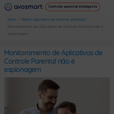
Controle parental inteligente
Por que vale a pena
Como funciona
Início
/
Melhor aplicativo de controle parental
/
Preços
Downloads
Monitoramento de Aplicativos de Controle Parental não é
Suporte
Ebook Gratuito
espionagem
Login
Cadastro
Monitoramento de Aplicativos de
Controle Parental não é
espionagem