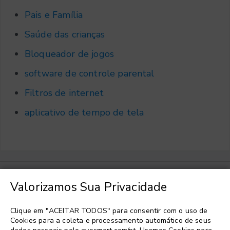
Pais e Família
Saúde das crianças
Bloqueador de jogos
software de controle parental
Filtros de internet
aplicativo de tempo de tela
Valorizamos Sua Privacidade
Escolher idioma
▼
Clique em "ACEITAR TODOS" para consentir com o uso de
Cookies para a coleta e processamento automático de seus