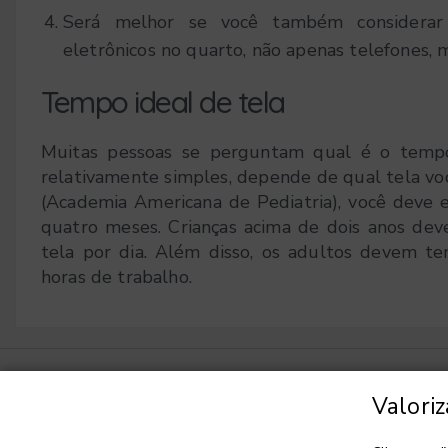
Será melhor se você também considerar c
eletrônicos no quarto, não apenas telefones, 
Tempo ideal de tela
Muitas pessoas se perguntam qual é o tempo
relativamente simples, depende de qual tela vo
(Academia Americana de Pediatria), você deve ev
quatro meses. Crianças acima de dois anos de
tela por dia. Além disso, os adultos devem te
horas de trabalho.
Escolher idioma
▼
Valori