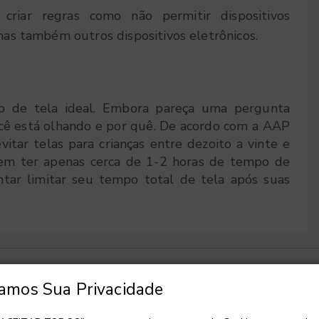
riar regras como não permitir dispositivos
mas também outros dispositivos eletrônicos.
 de tela ideal. Embora pareça uma pergunta
cê está olhando e por quê. De acordo com a AAP
itar telas para crianças entre dezoito a vinte e
vem ter apenas cerca de 1-2 horas de tempo de
ntar limitar seu tempo total de tela após suas
zamos Sua Privacidade