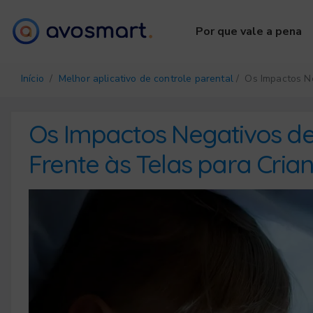
Por que vale a pena
Início
/
Melhor aplicativo de controle parental
/ Os Impactos N
Os Impactos Negativos 
Frente às Telas para Cria