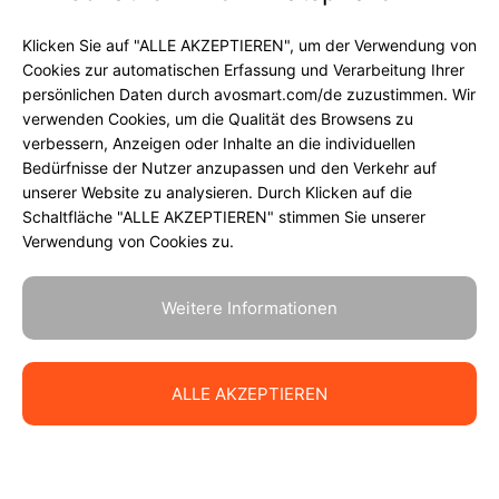
Klicken Sie auf "ALLE AKZEPTIEREN", um der Verwendung von
Copyrights 2026 © avosmart
Cookies zur automatischen Erfassung und Verarbeitung Ihrer
persönlichen Daten durch avosmart.com/de zuzustimmen. Wir
verwenden Cookies, um die Qualität des Browsens zu
Support
Company
verbessern, Anzeigen oder Inhalte an die individuellen
Bedürfnisse der Nutzer anzupassen und den Verkehr auf
Unterstützung
Data security
unserer Website zu analysieren. Durch Klicken auf die
Blog
Privacy Policy
Schaltfläche "ALLE AKZEPTIEREN" stimmen Sie unserer
Verwendung von Cookies zu.
Contact us
Terms of service
Weitere Informationen
100% Guarantee
ALLE AKZEPTIEREN