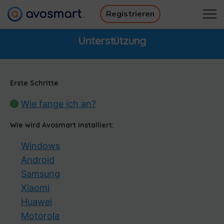
Registrieren
Warum avosmart?
Wie funktioniert es?
Unterstützung
Preise
Downloads
Unterstützung
Kontakt
Erste Schritte
Registrieren
Anmelden
Wie fange ich an?
Wie wird Avosmart installiert:
Windows
Android
Samsung
Xiaomi
Huawei
Motorola