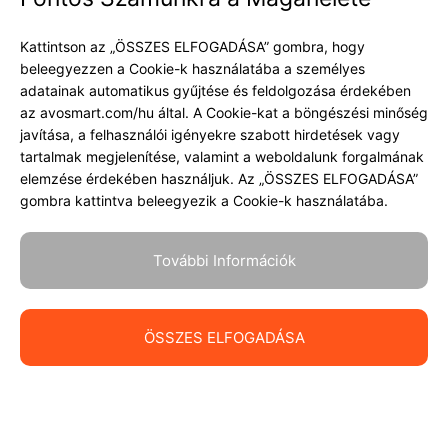
Szerzői jogok 2026 © avosmart
Kattintson az „ÖSSZES ELFOGADÁSA” gombra, hogy
beleegyezzen a Cookie-k használatába a személyes
adatainak automatikus gyűjtése és feldolgozása érdekében
Támogatás
Vállalat
az avosmart.com/hu által. A Cookie-kat a böngészési minőség
javítása, a felhasználói igényekre szabott hirdetések vagy
Támogatás
Adatbiztonság
tartalmak megjelenítése, valamint a weboldalunk forgalmának
Blog
Adatvédelmi irányelvek
elemzése érdekében használjuk. Az „ÖSSZES ELFOGADÁSA”
gombra kattintva beleegyezik a Cookie-k használatába.
Kapcsolat
Szolgáltatási feltételek
További Információk
100% Garancia
ÖSSZES ELFOGADÁSA