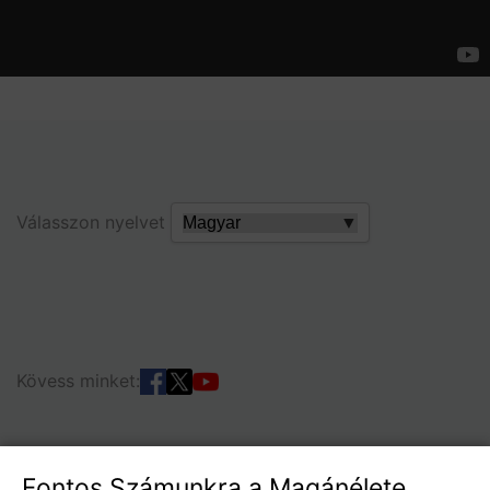
Válasszon nyelvet
▼
Kövess minket:
Fontos Számunkra a Magánélete