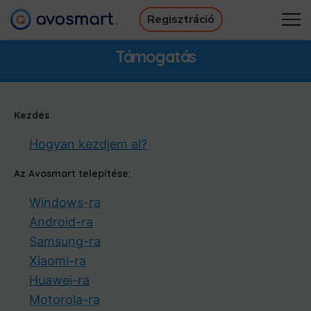
Regisztráció
Miért éri meg
Hogyan működik
Támogatás
Árazás
Letöltések
Támogatás
Ingyenes Ebook
Kezdés
Regisztráció
Bejelentkezés
Hogyan kezdjem el?
Az Avosmart telepítése:
Windows-ra
Android-ra
Samsung-ra
Xiaomi-ra
Huawei-ra
Motorola-ra