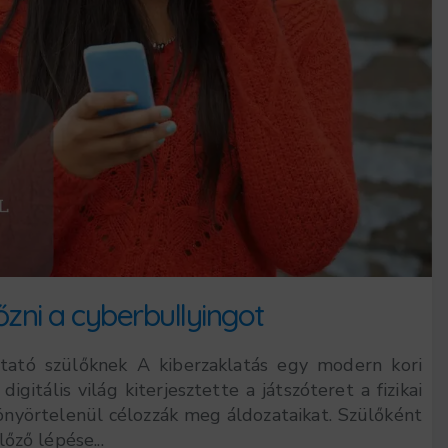
ni a cyberbullyingot
utató szülőknek A kiberzaklatás egy modern kori
gitális világ kiterjesztette a játszóteret a fizikai
könyörtelenül célozzák meg áldozataikat. Szülőként
őző lépése...