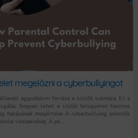
elet megelőzni a cyberbullyingot
 állandó aggodalom forrása a szülők számára. Ez a
zsgálja, hogyan lehet a szülői felügyelet hasznos
ng hatásának megértése A cyberbullying jelentős
kolai visszaesésig. A ps...