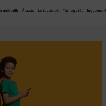
n működik
Árazás
Letöltések
Támogatás
Ingyenes 