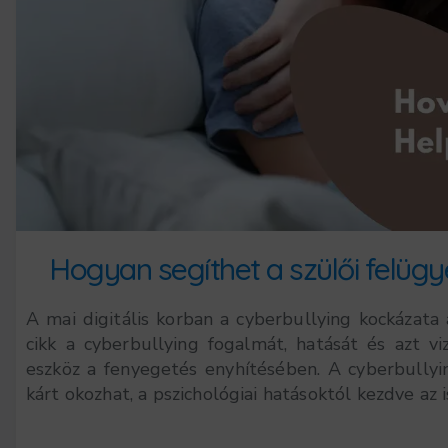
Hogyan segíthet a szülői felügy
A mai digitális korban a cyberbullying kockázata
cikk a cyberbullying fogalmát, hatását és azt vi
eszköz a fenyegetés enyhítésében. A cyberbullyi
kárt okozhat, a pszichológiai hatásoktól kezdve az is