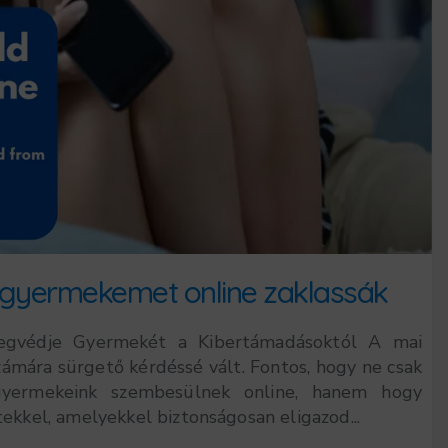
gyermekemet online zaklassák
gvédje Gyermekét a Kibertámadásoktól A mai
zámára sürgető kérdéssé vált. Fontos, hogy ne csak
gyermekeink szembesülnek online, hanem hogy
tekkel, amelyekkel biztonságosan eligazod...