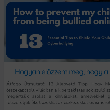
Hogyan előzzem meg, hogy a 
Átfogó Útmutató: 13 Alapvető Tipp, Hogy Me
összekapcsolt világban a kiberzaklatás sok szülő s
megértsük azokat a kihívásokat, amelyekkel 
felszereljük őket azokkal az eszközökkel és ismere