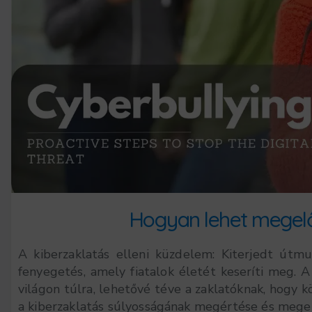
Hogyan lehet megelőz
A kiberzaklatás elleni küzdelem: Kiterjedt útm
fenyegetés, amely fiatalok életét keseríti meg. A di
világon túlra, lehetővé téve a zaklatóknak, hogy 
a kiberzaklatás súlyosságának megértése és megel