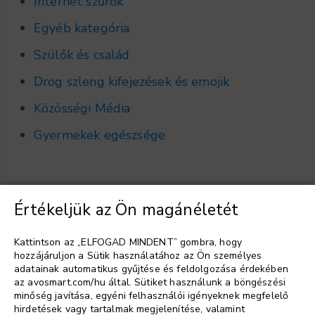
Internet szűrők
Egyéb kategória
Szülők és család
Drog szleng kifejezések és emojik
Közösségi Média
Gyermekek egészsége
Értékeljük az Ön magánéletét
Válasszon nyelvet
▼
Kattintson az „ELFOGAD MINDENT” gombra, hogy
hozzájáruljon a Sütik használatához az Ön személyes
adatainak automatikus gyűjtése és feldolgozása érdekében
az avosmart.com/hu által. Sütiket használunk a böngészési
minőség javítása, egyéni felhasználói igényeknek megfelelő
hirdetések vagy tartalmak megjelenítése, valamint