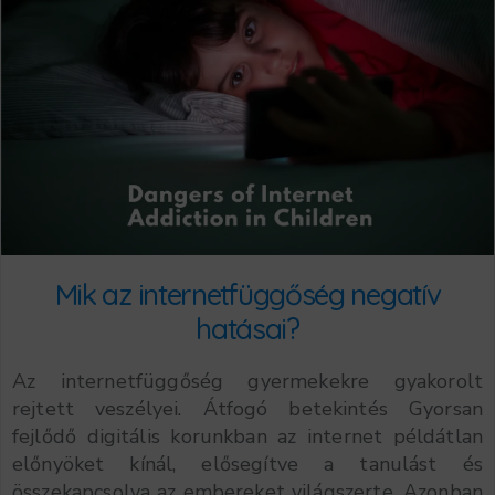
Mik az internetfüggőség negatív
hatásai?
Az internetfüggőség gyermekekre gyakorolt
rejtett veszélyei. Átfogó betekintés Gyorsan
fejlődő digitális korunkban az internet példátlan
előnyöket kínál, elősegítve a tanulást és
összekapcsolva az embereket világszerte. Azonban