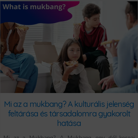
Mi az a mukbang? A kulturális jelenség
feltárása és társadalomra gyakorolt
hatása
Mi az a Mukbang? A Mukbang egy dél-koreai