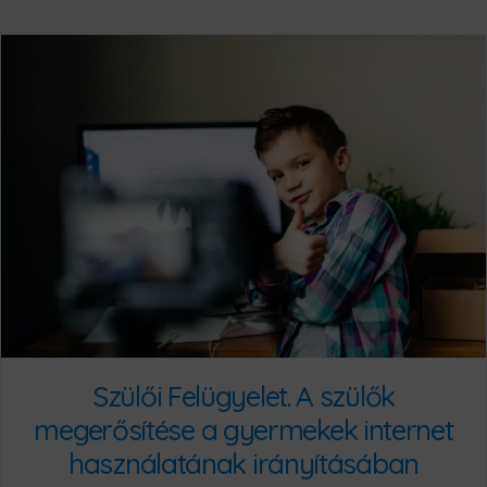
Szülői Felügyelet. A szülők
megerősítése a gyermekek internet
használatának irányításában