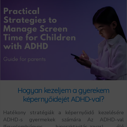
Hogyan kezeljem a gyerekem
képernyőidejét ADHD-val?
Hatékony stratégiák a képernyőidő kezelésére
ADHD-s gyermekek számára Az ADHD-val
(figyelemhiányos hiperaktivitás-zavar) élő