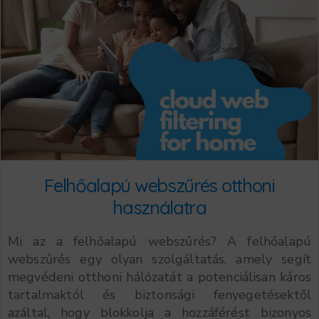
Felhőalapú webszűrés otthoni
használatra
Mi az a felhőalapú webszűrés? A felhőalapú
webszűrés egy olyan szolgáltatás, amely segít
megvédeni otthoni hálózatát a potenciálisan káros
tartalmaktól és biztonsági fenyegetésektől
azáltal, hogy blokkolja a hozzáférést bizonyos