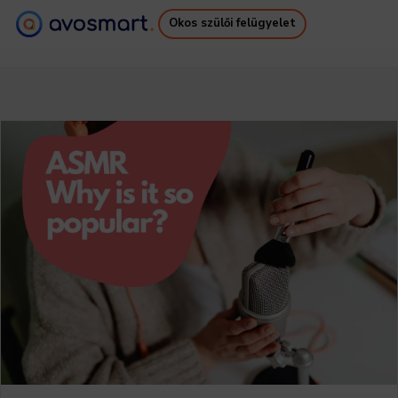
Okos szülői felügyelet
Miért éri meg
Hogyan működik
Árazás
Letöltések
Támogatás
Ingyenes E-könyv
Bejelentkezés
Regisztráció