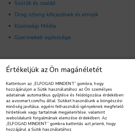
Szülők és család
Drog szleng kifejezések és emojik
Közösségi Média
Gyermekek egészsége
Értékeljük az Ön magánéletét
Válasszon nyelvet
▼
Kattintson az „ELFOGAD MINDENT” gombra, hogy
hozzájáruljon a Sütik használatához az Ön személyes
adatainak automatikus gyűjtése és feldolgozása érdekében
az avosmart.com/hu által. Sütiket használunk a böngészési
minőség javítása, egyéni felhasználói igényeknek megfelelő
hirdetések vagy tartalmak megjelenítése, valamint
weboldalunk forgalmának elemzése érdekében. Az
„ELFOGAD MINDENT” gombra kattintás azt jelenti, hogy
hozzájárul a Sütik használatához.