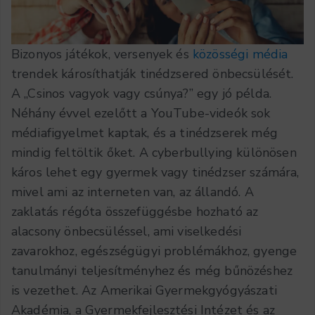
Bizonyos játékok, versenyek és
közösségi média
trendek károsíthatják tinédzsered önbecsülését.
A „Csinos vagyok vagy csúnya?” egy jó példa.
Néhány évvel ezelőtt a YouTube-videók sok
médiafigyelmet kaptak, és a tinédzserek még
mindig feltöltik őket. A cyberbullying különösen
káros lehet egy gyermek vagy tinédzser számára,
mivel ami az interneten van, az állandó. A
zaklatás régóta összefüggésbe hozható az
alacsony önbecsüléssel, ami viselkedési
zavarokhoz, egészségügyi problémákhoz, gyenge
tanulmányi teljesítményhez és még bűnözéshez
is vezethet. Az Amerikai Gyermekgyógyászati
Akadémia, a Gyermekfejlesztési Intézet és az