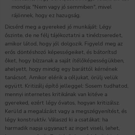
mondja: "Nem vagy jó semmiben", mivel
rájönnek, hogy ez hazugság.
Dicsérd meg a gyereked jó munkáját: Légy
őszinte, de ne félj tájékoztatni a tinédzseredet,
amikor látod, hogy jól dolgozik. Figyeld meg az
erős döntéshozó képességeiket, és bátorítsd
őket, hogy bízzanak a saját ítélőképességükben,
ahelyett, hogy mindig egy baráttól kérnének
tanácsot. Amikor elérik a céljukat, örülj velük
együtt. Kritizálj építő jelleggel: Sosem tudhatod,
mennyi internetes kritikának van kitéve a
gyereked, ezért légy óvatos, hogyan kritizálsz.
Kerüld a megalázást vagy a megszégyenítést, és
légy konstruktív. Válaszd ki a csatákat: ha
harmadik napja ugyanazt az inget viseli, lehet,