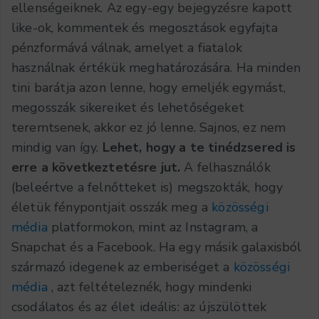
ellenségeiknek. Az egy-egy bejegyzésre kapott
like-ok, kommentek és megosztások egyfajta
pénzformává válnak, amelyet a fiatalok
használnak értékük meghatározására. Ha minden
tini barátja azon lenne, hogy emeljék egymást,
megosszák sikereiket és lehetőségeket
teremtsenek, akkor ez jó lenne. Sajnos, ez nem
mindig van így.
Lehet, hogy a te tinédzsered is
erre a következtetésre jut.
A felhasználók
(beleértve a felnőtteket is) megszokták, hogy
életük fénypontjait osszák meg a
közösségi
média
platformokon, mint az Instagram, a
Snapchat és a Facebook. Ha egy másik galaxisból
származó idegenek az emberiséget a
közösségi
média
, azt feltételeznék, hogy mindenki
csodálatos és az élet ideális: az újszülöttek