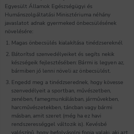
Egyesült Államok Egészségügyi és
Humánszolgáltatási Minisztériuma néhány
javaslatot adnak gyermeked önbecsülésének
növelésére:
Magas önbecsülés kialakítása tinédzsereknél
Bátorítsd szenvedélyeiket és segíts nekik
készségeik fejlesztésében: Bármi is legyen az,
bármiben jó lenni növeli az önbecsülést.
Engedd meg a tinédzserednek, hogy kövesse
szenvedélyeit a sportban, művészetben,
zenében, famegmunkálásban, járművekben,
harcművészetekben, táncban vagy bármi
másban, amit szeret (még ha ez havi
rendszerességgel változik is). Kevésbé
valószínű, hogy befolyásolni fogja valaki, aki azt