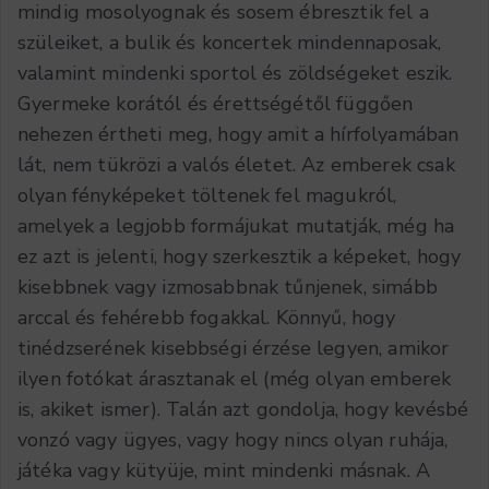
mindig mosolyognak és sosem ébresztik fel a
szüleiket, a bulik és koncertek mindennaposak,
valamint mindenki sportol és zöldségeket eszik.
Gyermeke korától és érettségétől függően
nehezen értheti meg, hogy amit a hírfolyamában
lát, nem tükrözi a valós életet. Az emberek csak
olyan fényképeket töltenek fel magukról,
amelyek a legjobb formájukat mutatják, még ha
ez azt is jelenti, hogy szerkesztik a képeket, hogy
kisebbnek vagy izmosabbnak tűnjenek, simább
arccal és fehérebb fogakkal. Könnyű, hogy
tinédzserének kisebbségi érzése legyen, amikor
ilyen fotókat árasztanak el (még olyan emberek
is, akiket ismer). Talán azt gondolja, hogy kevésbé
vonzó vagy ügyes, vagy hogy nincs olyan ruhája,
játéka vagy kütyüje, mint mindenki másnak. A