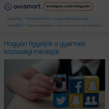
Intelligens szülői felügyelet
Miért éri meg
Hogyan működik
Kezdőlap
/
Ellenőrizni kell-e a gyermek közösségi
Árazás
Letöltések
médiáját?
/ Hogyan figyeljük a gyermek közösségi médiáját
Támogatás
Ingyenes Ebook
Bejelentkezés
Regisztráció
Hogyan figyeljük a gyermek
közösségi médiáját