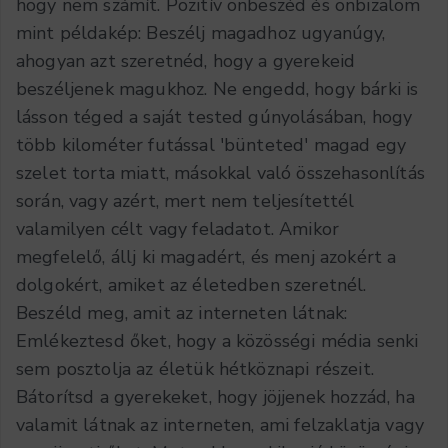
hogy nem számít. Pozitív önbeszéd és önbizalom
mint példakép: Beszélj magadhoz ugyanúgy,
ahogyan azt szeretnéd, hogy a gyerekeid
beszéljenek magukhoz. Ne engedd, hogy bárki is
lásson téged a saját tested gúnyolásában, hogy
több kilométer futással 'bünteted' magad egy
szelet torta miatt, másokkal való összehasonlítás
során, vagy azért, mert nem teljesítettél
valamilyen célt vagy feladatot. Amikor
megfelelő, állj ki magadért, és menj azokért a
dolgokért, amiket az életedben szeretnél.
Beszéld meg, amit az interneten látnak:
Emlékeztesd őket, hogy a közösségi média senki
sem posztolja az életük hétköznapi részeit.
Bátorítsd a gyerekeket, hogy jöjjenek hozzád, ha
valamit látnak az interneten, ami felzaklatja vagy