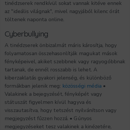
tinédzserek rendkívül sokat vannak kitéve ennek
az "ideális világnak", mivel nagyjából kilenc órát
töltenek naponta online.
Cyberbullying
A tinédzserek önbizalmát máris károsítja, hogy
folyamatosan összehasonlítják magukat mások
fényképeivel, akiket szebbnek vagy ragyogóbbnak
tartanak, de ennél rosszabb is lehet. A
kiberzaklatás gyakori jelenség, és különböző
formákban jelenik meg:
közösségi média
•
Valakinek a bejegyzését, fényképét vagy
státuszát figyelmen kívül hagyva és
visszautasítva, hogy tetszést nyilvánítson vagy
megjegyzést fűzzen hozzá. • Gúnyos
megjegyzéseket tesz valakinek a kinézetére,