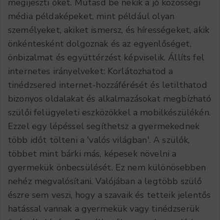
megijeszti őket. Mutasd be nekik a jó közösségi
média példaképeket, mint például olyan
személyeket, akiket ismersz, és hírességeket, akik
önkéntesként dolgoznak és az egyenlőséget,
önbizalmat és együttérzést képviselik. Állíts fel
internetes irányelveket: Korlátozhatod a
tinédzsered internet-hozzáférését és letilthatod
bizonyos oldalakat és alkalmazásokat megbízható
szülői felügyeleti eszközökkel a mobilkészülékén.
Ezzel egy lépéssel segíthetsz a gyermekednek
több időt tölteni a 'valós világban'. A szülők,
többet mint bárki más, képesek növelni a
gyermekük önbecsülését. Ez nem különösebben
nehéz megvalósítani. Valójában a legtöbb szülő
észre sem veszi, hogy a szavaik és tetteik jelentős
hatással vannak a gyermekük vagy tinédzserük