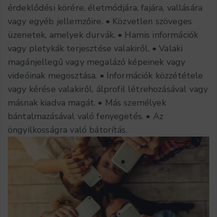
érdeklődési körére, életmódjára, fajára, vallására
vagy egyéb jellemzőire. • Közvetlen szöveges
üzenetek, amelyek durvák. • Hamis információk
vagy pletykák terjesztése valakiről. • Valaki
magánjellegű vagy megalázó képeinek vagy
videóinak megosztása. • Információk közzététele
vagy kérése valakiről, álprofil létrehozásával vagy
másnak kiadva magát. • Más személyek
bántalmazásával való fenyegetés. • Az
öngyilkosságra való bátorítás.