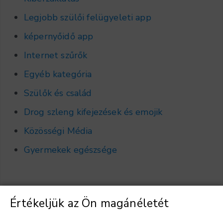
Legjobb szülői felügyeleti app
képernyőidő app
Internet szűrők
Egyéb kategória
Szülők és család
Drog szleng kifejezések és emojik
Közösségi Média
Gyermekek egészsége
Értékeljük az Ön magánéletét
Válasszon nyelvet
▼