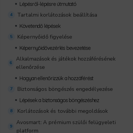
•
Lépésről-lépésre útmutató
Tartalmi korlátozások beállítása
4
•
Követendő lépések
Képernyőidő figyelése
5
•
Képernyőidővezérlés bevezetése
Alkalmazások és játékok hozzáférésének
6
ellenőrzése
•
Hogyan ellenőrizzük a hozzáférést
Biztonságos böngészés engedélyezése
7
•
Lépések a biztonságos böngészéshez
Korlátozások és további megoldások
8
Avosmart: A prémium szülői felügyeleti
9
platform