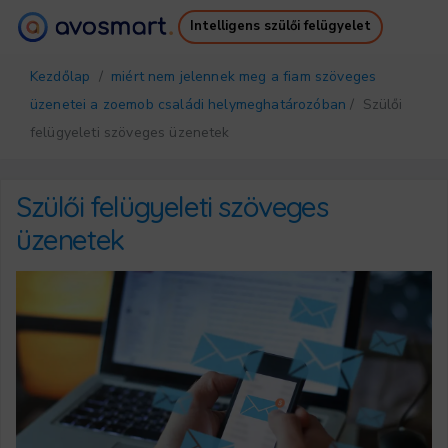
Intelligens szülői felügyelet
Miért éri meg
Hogyan működik
Kezdőlap
/
miért nem jelennek meg a fiam szöveges
Árazás
Letöltések
üzenetei a zoemob családi helymeghatározóban
/ Szülői
Támogatás
Ingyenes Ebook
felügyeleti szöveges üzenetek
Bejelentkezés
Regisztráció
Szülői felügyeleti szöveges
üzenetek