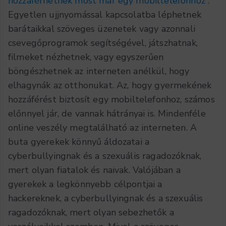
hozzáférhetnek most már egy mobiltelefonhoz
.
Egyetlen ujjnyomással kapcsolatba léphetnek
barátaikkal szöveges üzenetek vagy azonnali
csevegőprogramok segítségével, játszhatnak,
filmeket nézhetnek, vagy egyszerűen
böngészhetnek az interneten anélkül, hogy
elhagynák az otthonukat. Az, hogy gyermekének
hozzáférést biztosít egy mobiltelefonhoz, számos
előnnyel jár, de vannak hátrányai is. Mindenféle
online veszély megtalálható az interneten. A
buta gyerekek könnyű áldozatai a
cyberbullyingnak és a szexuális ragadozóknak,
mert olyan fiatalok és naivak. Valójában a
gyerekek a legkönnyebb célpontjai a
hackereknek, a cyberbullyingnak és a szexuális
ragadozóknak, mert olyan sebezhetők a