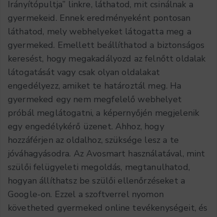
Irányítópultja” linkre, láthatod, mit csinálnak a
gyermekeid. Ennek eredményeként pontosan
láthatod, mely webhelyeket látogatta meg a
gyermeked. Emellett beállíthatod a biztonságos
keresést, hogy megakadályozd az felnőtt oldalak
látogatását vagy csak olyan oldalakat
engedélyezz, amiket te határoztál meg. Ha
gyermeked egy nem megfelelő webhelyet
próbál meglátogatni, a képernyőjén megjelenik
egy engedélykérő üzenet. Ahhoz, hogy
hozzáférjen az oldalhoz, szüksége lesz a te
jóváhagyásodra. Az Avosmart használatával, mint
szülői felügyeleti megoldás, megtanulhatod,
hogyan állíthatsz be szülői ellenőrzéseket a
Google-on. Ezzel a szoftverrel nyomon
követheted gyermeked online tevékenységeit, és