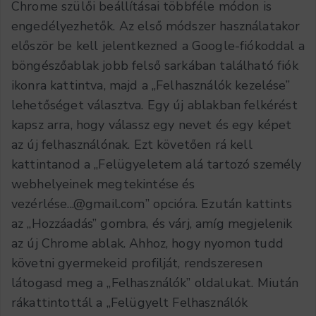
Chrome szülői beállításai többféle módon is
engedélyezhetők. Az első módszer használatakor
először be kell jelentkezned a Google-fiókoddal a
böngészőablak jobb felső sarkában található fiók
ikonra kattintva, majd a „Felhasználók kezelése”
lehetőséget választva. Egy új ablakban felkérést
kapsz arra, hogy válassz egy nevet és egy képet
az új felhasználónak. Ezt követően rá kell
kattintanod a „Felügyeletem alá tartozó személy
webhelyeinek megtekintése és
vezérlé
se...@gmail.com
” opcióra. Ezután kattints
az „Hozzáadás” gombra, és várj, amíg megjelenik
az új Chrome ablak. Ahhoz, hogy nyomon tudd
követni gyermekeid profilját, rendszeresen
látogasd meg a „Felhasználók” oldalukat. Miután
rákattintottál a „Felügyelt Felhasználók