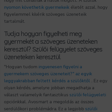
hogy mit csinálnak a hátuk mögött. A szülők
nyomon követhetik gyermekeik
életét azzal, hogy
figyelemmel kísérik szöveges üzeneteik
tartalmát.
Tudja hogyan figyelheti meg
gyermekét a szöveges üzeneteken
keresztül? Szülői felügyelet szöveges
üzeneteken keresztül.
"Hogyan tudom
ingyenesen figyelni a
gyermekem szöveges üzeneteit?" az egyik
leggyakrabban feltett kérdés a szülőktől
. Ez egy
olyan kérdés, amelyre jobban megadhatja a
választ valamelyik fantasztikus
szülői felügyeleti
opciónkkal. Avosmart a megoldás az összes
serdülőkori problémádra. Ez a legjobb
szülői