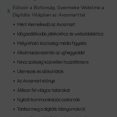
Először a Biztonság. Gyermeke Védelme a
5
Digitális Világban az Avosmarttal
•
Miért Kiemelkedő az Avosmart
•
Időgazdálkodás játékokhoz és weboldalakhoz
•
Mélyreható közösségi média figyelés
•
Alkalmazásvezérlés az ujjhegyeddel
•
Nincs szükség közvetlen hozzáférésre
•
Ütemezés és időkorlátok
•
Az Avosmart előnye
•
Állítson fel világos határokat
•
Nyitott kommunikációs csatornák
•
Tanítsa meg a digitális lábnyomokról