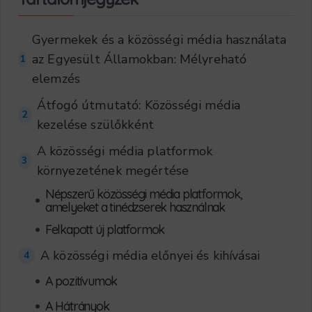
Gyermekek és a közösségi média használata
az Egyesült Államokban: Mélyreható
1
elemzés
Átfogó útmutató: Közösségi média
2
kezelése szülőkként
A közösségi média platformok
3
környezetének megértése
Népszerű közösségi média platformok,
•
amelyeket a tinédzserek használnak
•
Felkapott új platformok
A közösségi média előnyei és kihívásai
4
•
A pozitívumok
•
A Hátrányok