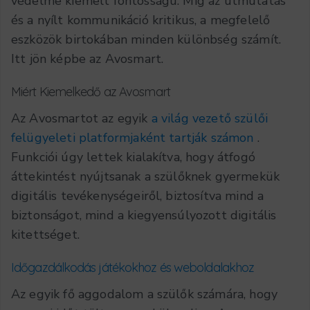
védelme kiemelt fontosságú. Míg az útmutatás
és a nyílt kommunikáció kritikus, a megfelelő
eszközök birtokában minden különbség számít.
Itt jön képbe az Avosmart.
Miért Kiemelkedő az Avosmart
Az Avosmartot az egyik
a világ vezető szülői
felügyeleti platformjaként tartják számon
.
Funkciói úgy lettek kialakítva, hogy átfogó
áttekintést nyújtsanak a szülőknek gyermekük
digitális tevékenységeiről, biztosítva mind a
biztonságot, mind a kiegyensúlyozott digitális
kitettséget.
Időgazdálkodás játékokhoz és weboldalakhoz
Az egyik fő aggodalom a szülők számára, hogy