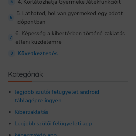
4. Korlátozhatja Gyermeke Játékfunkcióit
5
5. Láthatod, hol van gyermeked egy adott
6
időpontban
6. Képesség a kibertérben történő zaklatás
7
elleni küzdelemre
Következtetés
8
Kategóriák
legjobb szülői felügyelet android
táblagépre ingyen
Kiberzaklatás
Legjobb szülői felügyeleti app
képernyőidő app