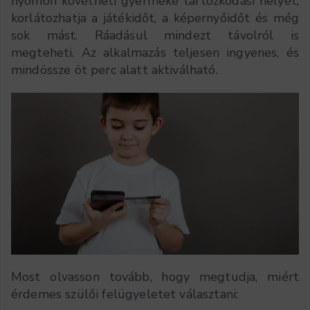
nyomon követheti gyermeke tartózkodási helyét,
korlátozhatja a játékidőt, a képernyőidőt és még
sok mást. Ráadásul mindezt távolról is
megteheti. Az alkalmazás teljesen ingyenes, és
mindössze öt perc alatt aktiválható.
Most olvasson tovább, hogy megtudja, miért
érdemes szülői felügyeletet választani: