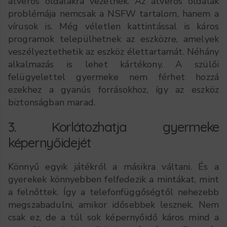
átverős oldalakra vezetnek. Az átverős oldalak
problémája nemcsak a NSFW tartalom, hanem a
vírusok is. Még véletlen kattintással is káros
programok települhetnek az eszközre, amelyek
veszélyeztethetik az eszköz élettartamát. Néhány
alkalmazás is lehet kártékony. A szülői
felügyelettel gyermeke nem férhet hozzá
ezekhez a gyanús forrásokhoz, így az eszköz
biztonságban marad.
3. Korlátozhatja gyermeke
képernyőidejét
Könnyű egyik játékról a másikra váltani. És a
gyerekek könnyebben felfedezik a mintákat, mint
a felnőttek. Így a telefonfüggőségtől nehezebb
megszabadulni, amikor idősebbek lesznek. Nem
csak ez, de a túl sok képernyőidő káros mind a