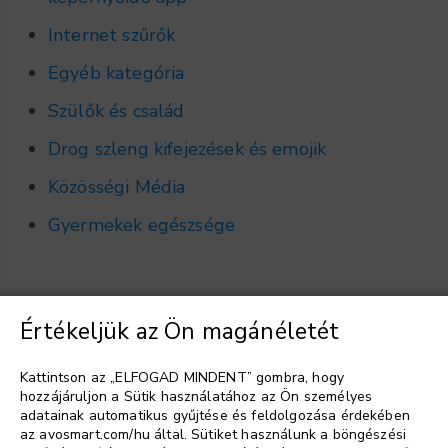
Internet szűrők
Egyéb kategória
Szülők és család
Drog szleng kifejezések és emojik
Közösségi Média
Gyermekek egészsége
Értékeljük az Ön magánéletét
Válasszon nyelvet
▼
Kattintson az „ELFOGAD MINDENT” gombra, hogy
hozzájáruljon a Sütik használatához az Ön személyes
adatainak automatikus gyűjtése és feldolgozása érdekében
az avosmart.com/hu által. Sütiket használunk a böngészési