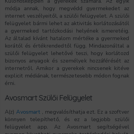
Különösképpen a gyerekek számára. Az egyik
módja annak, hogy megvédd gyermekedet az
internet veszélyeitől, a szülői felügyelet. A szülői
felügyelet bármi lehet az aktivitás korlátozásától
a gyermeked tartózkodási helyének ismeretéig.
Az általad kívánt hatalom mértéke a gyermeked
korától és értékrendedtől függ. Mindazonáltal a
szülői felügyelet lehetővé teszi, hogy korlátozd
bizonyos anyagok és személyek hozzáférését az
internetről. Amikor a gyerekek nincsenek kitéve
explicit médiának, természetesebb módon fognak
érni.
Avosmart Szülői Felügyelet
A(z)
Avosmart
, megvalósíthatja ezt. Ez a szoftver
könnyen telepíthető, és ez a legjobb szülői
felügyelet app. Az Avosmart segítségével