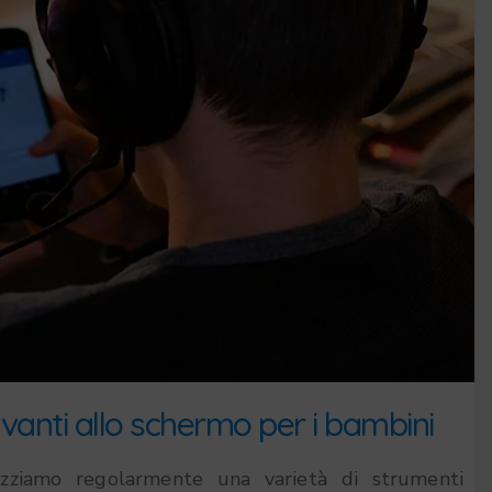
nti allo schermo per i bambini
lizziamo regolarmente una varietà di strumenti