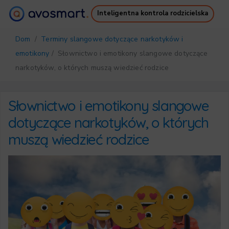
Inteligentna kontrola rodzicielska
Dlaczego warto
Jak to działa
Dom
/
Terminy slangowe dotyczące narkotyków i
Cennik
Pobierz
emotikony
/ Słownictwo i emotikony slangowe dotyczące
Wsparcie
Darmowy Ebook
narkotyków, o których muszą wiedzieć rodzice
Zaloguj się
Zarejestruj się
Słownictwo i emotikony slangowe
dotyczące narkotyków, o których
muszą wiedzieć rodzice