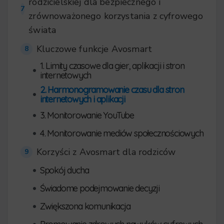
rodzicielskiej dla bezpiecznego i
7
zrównoważonego korzystania z cyfrowego
świata
Kluczowe funkcje Avosmart
8
1. Limity czasowe dla gier, aplikacji i stron
•
internetowych
2. Harmonogramowanie czasu dla stron
•
internetowych i aplikacji
•
3. Monitorowanie YouTube
•
4. Monitorowanie mediów społecznościowych
Korzyści z Avosmart dla rodziców
9
•
Spokój ducha
•
Świadome podejmowanie decyzji
•
Zwiększona komunikacja