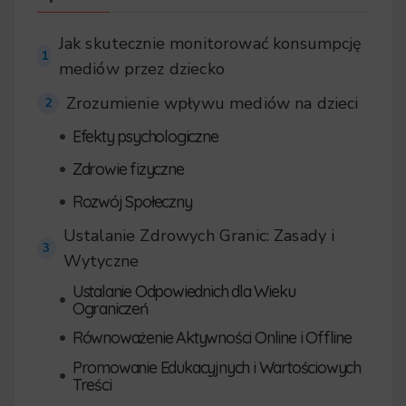
Jak skutecznie monitorować konsumpcję
1
mediów przez dziecko
Zrozumienie wpływu mediów na dzieci
2
•
Efekty psychologiczne
•
Zdrowie fizyczne
•
Rozwój Społeczny
Ustalanie Zdrowych Granic: Zasady i
3
Wytyczne
Ustalanie Odpowiednich dla Wieku
•
Ograniczeń
•
Równoważenie Aktywności Online i Offline
Promowanie Edukacyjnych i Wartościowych
•
Treści