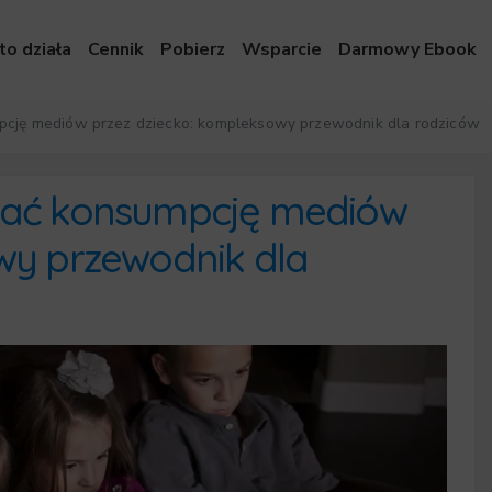
to działa
Cennik
Pobierz
Wsparcie
Darmowy Ebook
pcję mediów przez dziecko: kompleksowy przewodnik dla rodziców
wać konsumpcję mediów
wy przewodnik dla