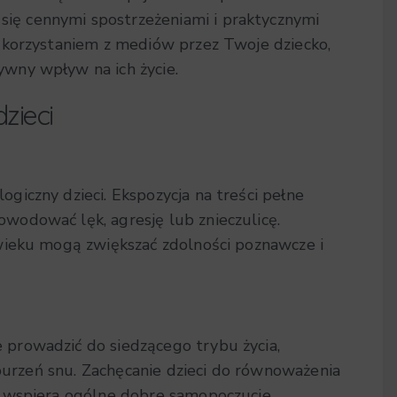
ę cennymi spostrzeżeniami i praktycznymi
 korzystaniem z mediów przez Twoje dziecko,
wny wpływ na ich życie.
zieci
iczny dzieci. Ekspozycja na treści pełne
odować lęk, agresję lub znieczulicę.
wieku mogą zwiększać zdolności poznawcze i
prowadzić do siedzącego trybu życia,
aburzeń snu. Zachęcanie dzieci do równoważenia
 wspiera ogólne dobre samopoczucie.