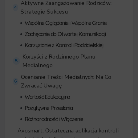
Aktywne Zaangażowanie Rodziców:
4
Strategie Sukcesu
•
Wspólne Oglądanie i Wspólne Granie
•
Zachęcanie do Otwartej Komunikacji
•
Korzystanie z Kontroli Rodzicielskiej
Korzyści z Rodzinnego Planu
5
Medialnego
Ocenianie Treści Medialnych: Na Co
6
Zwracać Uwagę
•
Wartość Edukacyjna
•
Pozytywne Przesłania
•
Różnorodność i Włączenie
Avosmart: Ostateczna aplikacja kontroli