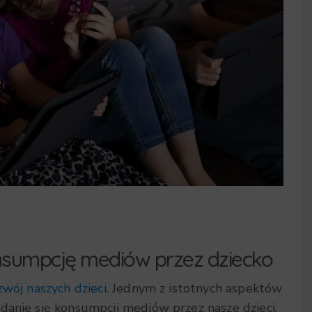
nsumpcję mediów przez dziecko
zwój naszych dzieci.
Jednym z istotnych aspektów
danie się konsumpcji mediów przez nasze dzieci.