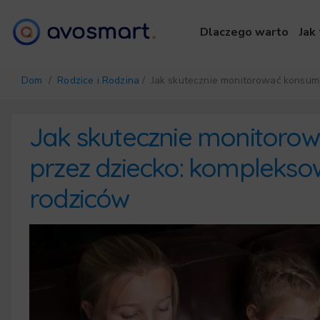
Dlaczego warto
Jak 
Dom
/
Rodzice i Rodzina
/ Jak skutecznie monitorować konsum
Jak skutecznie monitoro
przez dziecko: komplekso
rodziców