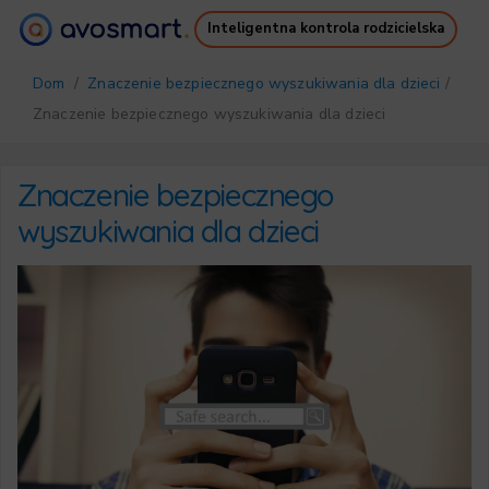
Inteligentna kontrola rodzicielska
Dlaczego warto
Jak to działa
Dom
/
Znaczenie bezpiecznego wyszukiwania dla dzieci
/
Cennik
Pobierz
Znaczenie bezpiecznego wyszukiwania dla dzieci
Wsparcie
Darmowy Ebook
Zaloguj się
Zarejestruj się
Znaczenie bezpiecznego
wyszukiwania dla dzieci