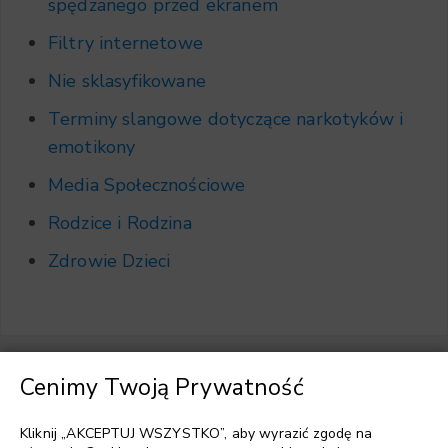
spędzanego przed ekranem
Filtry internetowe
Nie sklasyfikowane
Terminy slangowe dotyczące narkotyków i
emotikony
Media Społecznościowe
Rodzice i Rodzina
Zdrowie Dzieci
Cenimy Twoją Prywatność
Wybierz język
▼
Kliknij „AKCEPTUJ WSZYSTKO”, aby wyrazić zgodę na