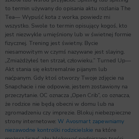
to termin używany do opisania aktu rozlania The
Tea— Wypuść kota z worka, powiedz mi
wszystko. Swole to termin opisujący kogoś, kto
jest niezwykle umięśniony lub w świetnej formie
fizycznej. Trening jest świetny. Bycie
niesamowitym w czymś nazywane jest slaying.
„Zmiażdżyłeś ten strzał, człowieku.” Turned Up—
Akt stania się ekstremalnie pijanym lub
naćpanym. Gdy ktoś otworzy Twoje zdjęcie na
Snapchacie i nie odpowie, jestem zostawiony na
przeczytanie. OC oznacza „Open Crib”, co oznacza,
że rodzice nie będą obecni w domu lub na
zgromadzeniu czy imprezie. Blokuj niebezpieczne
strony internetowe:
W Avosmart zapewniamy
niezawodne kontrolki rodzicielskie
na które
możesz liczyć, aby blokować podejrzane treści