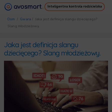
Inteligentna kontrola rodzicielska
Dlaczego warto
Jak to działa
Dom
/
Gwara
/ Jaka jest definicja slangu dziecięcego?
Cennik
Pobierz
Slang młodzieżowy.
Wsparcie
Darmowy Ebook
Zaloguj się
Zarejestruj się
Jaka jest definicja slangu
dziecięcego? Slang młodzieżowy.