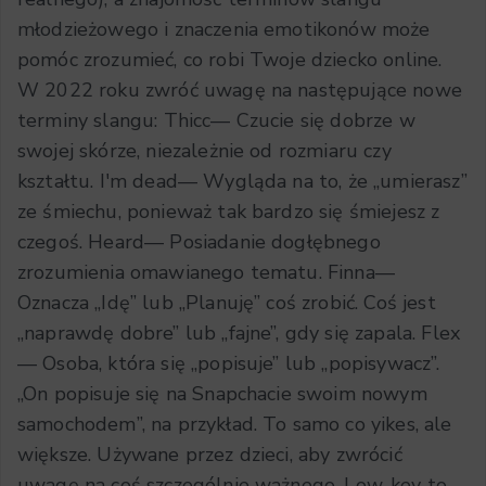
młodzieżowego i znaczenia emotikonów może
pomóc zrozumieć, co robi Twoje dziecko online.
W 2022 roku zwróć uwagę na następujące nowe
terminy slangu: Thicc— Czucie się dobrze w
swojej skórze, niezależnie od rozmiaru czy
kształtu. I'm dead— Wygląda na to, że „umierasz”
ze śmiechu, ponieważ tak bardzo się śmiejesz z
czegoś. Heard— Posiadanie dogłębnego
zrozumienia omawianego tematu. Finna—
Oznacza „Idę” lub „Planuję” coś zrobić. Coś jest
„naprawdę dobre” lub „fajne”, gdy się zapala. Flex
— Osoba, która się „popisuje” lub „popisywacz”.
„On popisuje się na Snapchacie swoim nowym
samochodem”, na przykład. To samo co yikes, ale
większe. Używane przez dzieci, aby zwrócić
uwagę na coś szczególnie ważnego. Low-key to