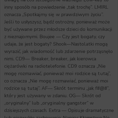
inny sposób na powiedzenie „tak trochę”. LMIRL
oznacza „Spotkajmy się w prawdziwym życiu”.
Jeśli to usłyszysz, bądź ostrożny, ponieważ może
być używane przez młodsze dzieci do komunikacji
z nieznajomymi. Boujee — Czy jest bogaty, czy
udaje, że jest bogaty? Shook—Nastolatki mogą
wyrazić, jak wiadomość lub zdarzenie potrząsnęło
nimi. CD9— Breaker, breaker, jak kierowca
ciężarówki na radiotelefonie. CD9 oznacza „Nie
mogę rozmawiać, ponieważ moi rodzice są tutaj”,
co oznacza „Nie mogę rozmawiać, ponieważ moi
rodzice są tutaj”. AF— Skrót terminu „jak f#@#”,
który jest używany w zdaniu. OG— Skrót od
„oryginalny” lub „oryginalny gangster” w
dzisiejszych czasach. Extra — Opisuje dramatyczne
lub niezwykłe zachowanie. Napisy: Kłamstwo No