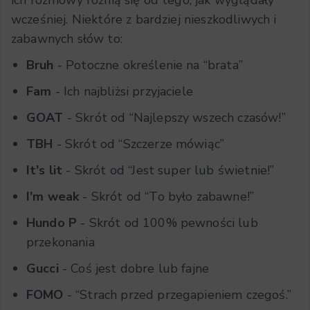
ich rozmowy różnią się od tego, jak wyglądały
wcześniej. Niektóre z bardziej nieszkodliwych i
zabawnych słów to:
Bruh
- Potoczne określenie na “brata”
Fam
- Ich najbliżsi przyjaciele
GOAT
- Skrót od “Najlepszy wszech czasów!”
TBH
- Skrót od “Szczerze mówiąc”
It's lit
- Skrót od “Jest super lub świetnie!”
I'm weak
- Skrót od “To było zabawne!”
Hundo P
- Skrót od 100% pewności lub
przekonania
Gucci
- Coś jest dobre lub fajne
FOMO
- “Strach przed przegapieniem czegoś.”