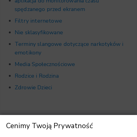
aplikacja do monitorowania czasu
spędzanego przed ekranem
Filtry internetowe
Nie sklasyfikowane
Terminy slangowe dotyczące narkotyków i
emotikony
Media Społecznościowe
Rodzice i Rodzina
Zdrowie Dzieci
Cenimy Twoją Prywatność
Wybierz język
▼