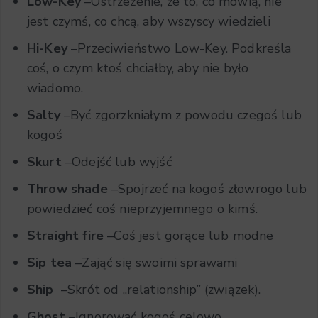
Low-Key
–Ostrzeżenie, że to, co mówią, nie
jest czymś, co chcą, aby wszyscy wiedzieli
Hi-Key
–Przeciwieństwo Low-Key. Podkreśla
coś, o czym ktoś chciałby, aby nie było
wiadomo.
Salty
–Być zgorzkniałym z powodu czegoś lub
kogoś
Skurt
–Odejść lub wyjść
Throw shade
–Spojrzeć na kogoś złowrogo lub
powiedzieć coś nieprzyjemnego o kimś.
Straight fire
–Coś jest gorące lub modne
Sip tea
–Zająć się swoimi sprawami
Ship
–Skrót od „relationship” (związek).
Ghost
–Ignorować kogoś celowo.