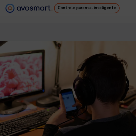
Controle parental inteligente
Por que vale a pena
Como funciona
Preços
Downloads
Suporte
Ebook Gratuito
Login
Cadastro