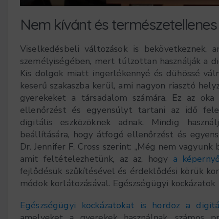
Nem kívánt és természetellenes 
Viselkedésbeli változások is bekövetkeznek, 
személyiségében, mert túlzottan használják a di
Kis dolgok miatt ingerlékennyé és dühössé váln
keserű szakaszba kerül, ami nagyon riasztó helyz
gyerekeket a társadalom számára. Ez az oka 
ellenőrzést és egyensúlyt tartani az idő fe
digitális eszközöknek adnak. Mindig haszná
beállítására, hogy átfogó ellenőrzést és egyen
Dr. Jennifer F. Cross szerint: „Még nem vagyunk 
amit feltételezhetünk, az az, hogy
a képernyő
fejlődésük szűkítésével és érdeklődési körük kor
módok korlátozásával. Egészségügyi kockázatok
Egészségügyi kockázatokat is hordoz a digitá
amelyeket a gyerekek használnak, számos pro