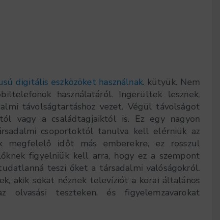
sú digitális eszközöket használnak.
kütyük. Nem
ltelefonok használatáról. Ingerültek lesznek,
almi távolságtartáshoz vezet. Végül távolságot
ól vagy a családtagjaiktól is. Ez egy nagyon
rsadalmi csoportoktól tanulva kell elérniük az
ak megfelelő időt más emberekre, ez rosszul
lőknek figyelniük kell arra, hogy ez a szempont
tudatlanná teszi őket a társadalmi valóságokról.
k, akik sokat néznek televíziót a korai általános
z olvasási teszteken, és figyelemzavarokat