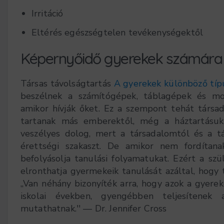
Irritáció
Eltérés egészségtelen tevékenységektől
Képernyőidő gyerekek számára
Társas távolságtartás
A gyerekek különböző típu
beszélnek a számítógépek, táblagépek és mobi
amikor hívják őket. Ez a szempont tehát társad
tartanak más emberektől, még a háztartásukt
veszélyes dolog, mert a társadalomtól és a tá
érettségi szakaszt. De amikor nem fordítan
befolyásolja tanulási folyamatukat. Ezért a szü
elronthatja gyermekeik tanulását azáltal, hogy 
„Van néhány bizonyíték arra, hogy azok a gyereke
iskolai években, gyengébben teljesítenek a
mutathatnak.'' — Dr. Jennifer Cross