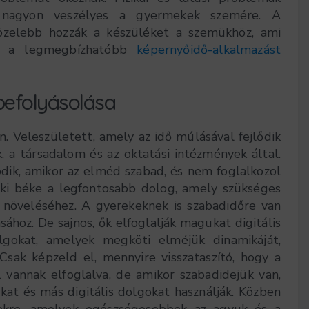
e nagyon veszélyes a gyermekek szemére. A
özelebb hozzák a készüléket a szemükhöz, ami
dig a legmegbízhatóbb
képernyőidő-alkalmazást
befolyásolása
 Veleszületett, amely az idő múlásával fejlődik
, a társadalom és az oktatási intézmények által.
lódik, amikor az elméd szabad, és nem foglalkozol
lki béke a legfontosabb dolog, amely szükséges
k növeléséhez. A gyerekeknek is szabadidőre van
hoz. De sajnos, ők elfoglalják magukat digitális
lgokat, amelyek megköti elméjük dinamikáját,
sak képzeld el, mennyire visszataszító, hogy a
vannak elfoglalva, de amikor szabadidejük van,
kat és más digitális dolgokat használják. Közben
gekre, amelyek egészségesebbek az agyuk és a