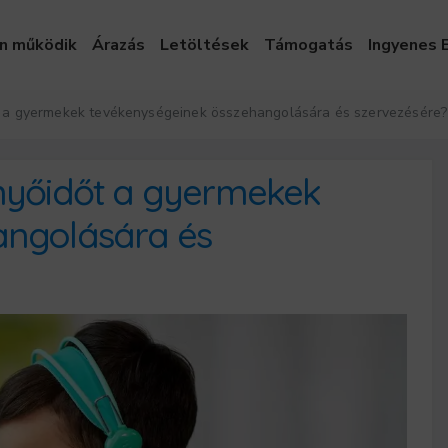
n működik
Árazás
Letöltések
Támogatás
Ingyenes 
t a gyermekek tevékenységeinek összehangolására és szervezésére?
nyőidőt a gyermekek
angolására és