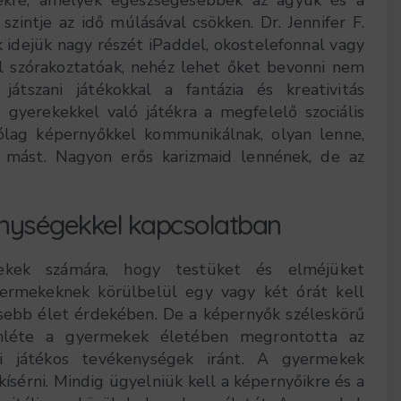
szintje az idő múlásával csökken. Dr. Jennifer F.
 idejük nagy részét iPaddel, okostelefonnal vagy
ül szórakoztatóak, nehéz lehet őket bevonni nem
átszani játékokkal a fantázia és kreativitás
s gyerekekkel való játékra a megfelelő szociális
rólag képernyőkkel kommunikálnak, olyan lenne,
 mást. Nagyon erős karizmaid lennének, de az
enységekkel kapcsolatban
ekek számára, hogy testüket és elméjüket
yermekeknek körülbelül egy vagy két órát kell
esebb élet érdekében. De a képernyők széleskörű
lenléte a gyermekek életében megrontotta az
 játékos tevékenységek iránt. A gyermekek
sérni. Mindig ügyelniük kell a képernyőikre és a