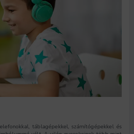
elefonokkal, táblagépekkel, számítógépekkel és
szimbólummá vált. A világ gyerekeinek több mint