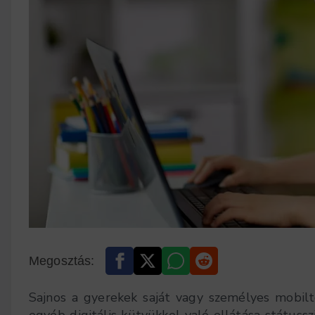
Megosztás:
Sajnos a gyerekek saját vagy személyes mobilt
egyéb digitális kütyükkel való ellátása státus