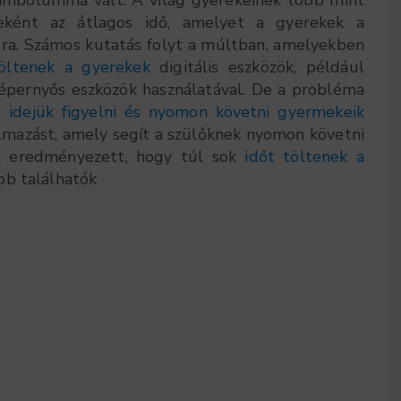
eként az átlagos idő, amelyet a gyerekek a
óra. Számos kutatás folyt a múltban, amelyekben
töltenek a gyerekek
digitális eszközök, például
épernyős eszközök használatával. De a probléma
ég
idejük figyelni és nyomon követni gyermekeik
almazást, amely segít a szülőknek nyomon követni
t eredményezett, hogy túl sok
időt töltenek a
bb találhatók