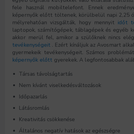
fele használ mobiltelefont. Ennek eredmény
képernyők előtt töltenek, körülbelül napi 2,25 
mélyrehatóan vizsgálták, hogy mennyit
időt 
laptopok, számítógépek, táblagépek és egyéb k
akkor merül fel, amikor a szülőknek nincs el
tevékenységeit
. Ezért kínáljuk az Avosmart alk
gyermekeik tevékenységeit. Számos problémá
képernyők előtt
gyerekek. A legfontosabbak alá
Társas távolságtartás
Nem kívánt viselkedésváltozások
Időpazarlás
Látásromlás
Kreativitás csökkenése
Általános negatív hatások az egészségre