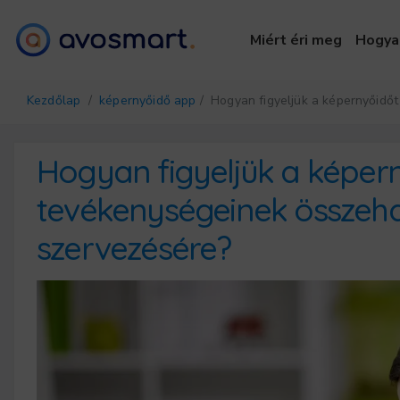
Miért éri meg
Hogya
Kezdőlap
/
képernyőidő app
/ Hogyan figyeljük a képernyőidő
Hogyan figyeljük a képer
tevékenységeinek összeh
szervezésére?