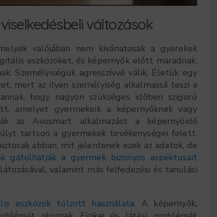
viselkedésbeli változások
amelyek valójában nem kívánatosak a gyerekek
gitális eszközöket, és képernyők előtt maradnak.
ak. Személyiségük agresszívvé válik. Életük egy
et, mert az ilyen személyiség alkalmassá teszi a
annak, hogy nagyon szükséges időben szigorú
lett, amelyet gyermekeik a képernyőknek vagy
lják az Avosmart alkalmazást a képernyőidő
súlyt tartson a gyermekek tevékenységei felett.
biztosak abban, mit jelentenek ezek az adatok, de
k gátolhatják a gyermek bizonyos aspektusait
látozásával, valamint más felfedezési és tanulási
lis eszközök túlzott használata.
A képernyők,
blémát okoznak. Fizikai és látási problémák