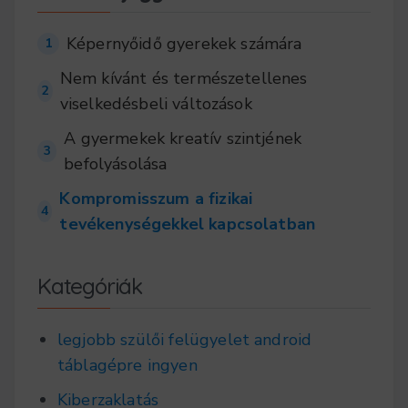
Képernyőidő gyerekek számára
1
Nem kívánt és természetellenes
2
viselkedésbeli változások
A gyermekek kreatív szintjének
3
befolyásolása
Kompromisszum a fizikai
4
tevékenységekkel kapcsolatban
Kategóriák
legjobb szülői felügyelet android
táblagépre ingyen
Kiberzaklatás