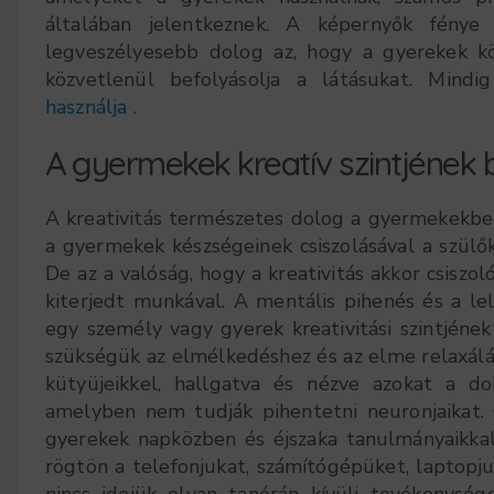
általában jelentkeznek. A képernyők fény
legveszélyesebb dolog az, hogy a gyerekek k
közvetlenül befolyásolja a látásukat. Min
használja
.
A gyermekek kreatív szintjének 
A kreativitás természetes dolog a gyermekekben.
a gyermekek készségeinek csiszolásával a szülők
De az a valóság, hogy a kreativitás akkor csiszo
kiterjedt munkával. A mentális pihenés és a le
egy személy vagy gyerek kreativitási szintjéne
szükségük az elmélkedéshez és az elme relaxálásá
kütyüjeikkel, hallgatva és nézve azokat a do
amelyben nem tudják pihentetni neuronjaikat. C
gyerekek napközben és éjszaka tanulmányaikkal 
rögtön a telefonjukat, számítógépüket, laptopju
nincs idejük olyan tanórán kívüli tevékenysé