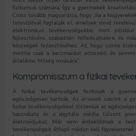
fizikumuk számára. Így a gyermekek kreativitási 
Cross tovább magyarázza, hogy „ha a kisgyerekek
televízióval foglalják el, amelyek mind rendkív
elektronikus tevékenységekbe, mint például j
fejlesztésére, szabadtéri felfedezésekre, és má
készségek fejlesztéséhez. Az, hogy szinte kizá
mintha csak a karizmaidat edzenéd, és semmi
általános fittség rovására.”
Kompromisszum a fizikai tevék
A fizikai tevékenységek fontosak a gyerm
egészségesen tartsák. Az orvosok szerint a g
fizikai tevékenységekkel tölteniük az egészség
használata és a digitális média túlzott je
életmódjukat. Már nem érdeklődnek a testi
tevékenységeit átfogó módon kell figyelemmel kí