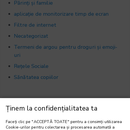
Părinți și familie
aplicație de monitorizare timp de ecran
Filtre de internet
Necategorizat
Termeni de argou pentru droguri și emoji-
uri
Rețele Sociale
Sănătatea copiilor
Ținem la confidențialitatea ta
Alegeți o limbă
▼
Faceți clic pe "ACCEPTĂ TOATE" pentru a consimți utilizarea
Cookie-urilor pentru colectarea și procesarea automată a