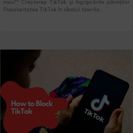
meu?" Creșterea TikTok și îngrijorările părinților
Popularitatea TikTok în rândul tinerilo...