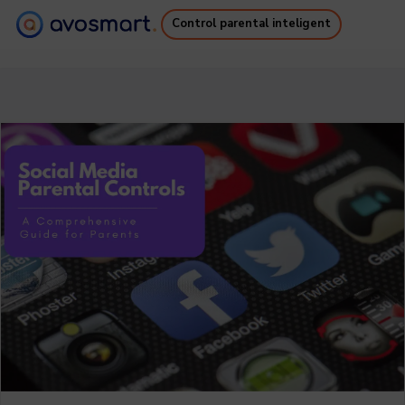
Control parental inteligent
De ce merită
Cum funcționează
Prețuri
Descărcări
Asistență
Ebook gratuit
Autentificare
Înregistrare