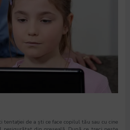
 tentației de a ști ce face copilul tău sau cu cine
l nesigurătat din greșeală. După ce treci peste