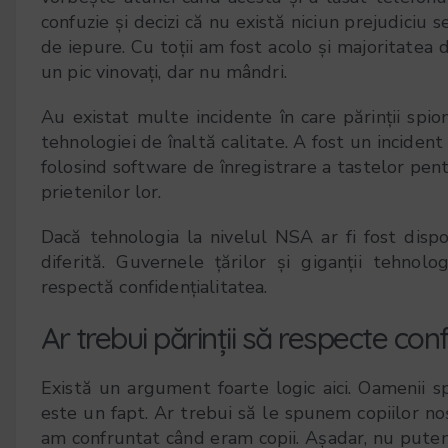
confuzie și decizi că nu există niciun prejudiciu se
de iepure. Cu toții am fost acolo și majoritatea d
un pic vinovați, dar nu mândri.
Au existat multe incidente în care părinții spiona
tehnologiei de înaltă calitate. A fost un incident
folosind software de înregistrare a tastelor pentr
prietenilor lor.
Dacă tehnologia la nivelul NSA ar fi fost disponi
diferită. Guvernele țărilor și giganții tehno
respectă confidențialitatea.
Ar trebui părinții să respecte con
Există un argument foarte logic aici. Oamenii sp
este un fapt. Ar trebui să le spunem copiilor no
am confruntat când eram copii. Așadar, nu putem