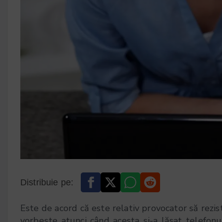
Distribuie pe:
Este de acord că este relativ provocator să rezisti
vorbește atunci când acesta și-a lăsat telefonu