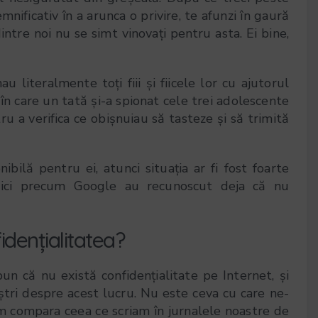
mnificativ în a arunca o privire, te afunzi în gaură
intre noi nu se simt vinovați pentru asta. Ei bine,
u literalmente toți fiii și fiicele lor cu ajutorul
 în care un tată și-a spionat cele trei adolescente
u a verifica ce obișnuiau să tasteze și să trimită
bilă pentru ei, atunci situația ar fi fost foarte
logici precum Google au recunoscut deja că nu
fidențialitatea?
un că nu există confidențialitate pe Internet, și
ștri despre acest lucru. Nu este ceva cu care ne-
 compara ceea ce scriam în jurnalele noastre de