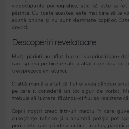
videoclipurile pornografice, știu că este la fel
părinte. Cu toate acestea, este mai bine să le vo
există online și nu sunt destinate copiilor. Est
dovezi.
Descoperiri revelatoare
Mulți părinți au aflat lucruri surprinzătoare de
care spiona pe fiicele sale a aflat cum fiica lui
treisprezece ani atunci.
O altă mamă a aflat că fiul ei avea gânduri sinuc
pe care îl consideră un loc sigur de vorbit. 
trebuie să lucreze, făcându-și fiul să realizeze c
Copiii noștri cresc într-un mediu în care guver
cunoștințe tehnice și o anumită poziție pot spi
pericolele care pândesc online. În plus, părinții 