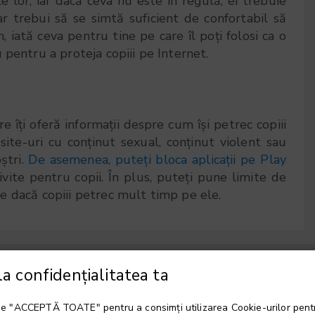
lor, iar dacă ceva nu este în regulă, ei trebuie
r trebui să se simtă suficient de confortabil să
 iată ceva pentru tine pe care îl poți folosi ca o
pentru a proteja copiii pe Internet.
re îți oferă informații despre cum își petrec copiii
ite-uri cu conținut sexual, conținut violent sau
ștri.
De asemenea, puteți bloca aplicații pe Play
vite pentru copii. În plus, puteți pune limite de
ure dacă copiii petrec mult timp pe ele.
a confidențialitatea ta
 pe "ACCEPTĂ TOATE" pentru a consimți utilizarea Cookie-urilor pent