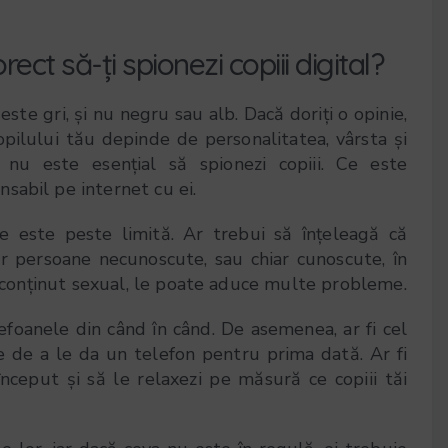
t să-ți spionezi copiii digital?
ste gri, și nu negru sau alb. Dacă doriți o opinie,
opilului tău depinde de personalitatea, vârsta și
nu este esențial să spionezi copiii. Ce este
sabil pe internet cu ei.
ce este peste limită. Ar trebui să înțeleagă că
 persoane necunoscute, sau chiar cunoscute, în
u conținut sexual, le poate aduce multe probleme.
lefoanele din când în când. De asemenea, ar fi cel
te de a le da un telefon pentru prima dată. Ar fi
început și să le relaxezi pe măsură ce copiii tăi