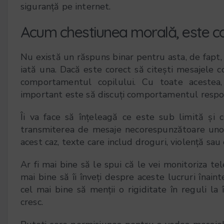
siguranță pe internet.
Acum chestiunea morală, este corec
Nu există un răspuns binar pentru asta, de fapt, e
iată una. Dacă este corect să citești mesajele c
comportamentul copilului. Cu toate acestea, 
important este să discuți comportamentul respon
Îi va face să înțeleagă ce este sub limită și 
transmiterea de mesaje necorespunzătoare unor
acest caz, texte care includ droguri, violență sa
Ar fi mai bine să le spui că le vei monitoriza te
mai bine să îi înveți despre aceste lucruri înain
cel mai bine să menții o rigiditate în reguli la 
cresc.