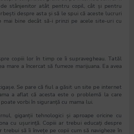
 de stânjenitor atât pentru copil, cât și pentru
rbești despre asta și să le spui că aceste lucruri
e mai bine decât să-i prinzi pe acele site-uri cu
spre copiii lor în timp ce îi supravegheau. Tatăl
 cea mare a încercat să fumeze marijuana. Ea avea
igașe. Se pare că fiul a găsit un site pe internet
Mama a aflat că acesta este o problemă la care
ă poate vorbi în siguranță cu mama lui.
nul, giganții tehnologici și aproape oricine cu
ona cu ușurință. Copiii ar trebui educați despre
ar trebui să îi învețe pe copii cum să navigheze în