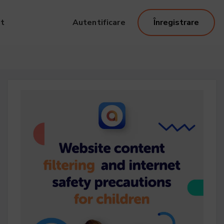
it
Autentificare
Înregistrare