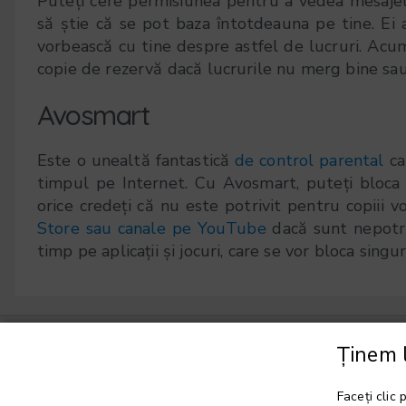
Puteți cere permisiunea pentru a vedea mesajele 
să știe că se pot baza întotdeauna pe tine. Ei a
vorbească cu tine despre astfel de lucruri. Acum,
copie de rezervă dacă lucrurile nu merg bine sau 
Avosmart
Este o unealtă fantastică
de control parental
ca
timpul pe Internet. Cu Avosmart, puteți bloca s
orice credeți că nu este potrivit pentru copiii vo
Store sau canale pe YouTube
dacă sunt nepotri
timp pe aplicații și jocuri, care se vor bloca sing
Ținem l
Alegeți o limbă
▼
Faceți clic