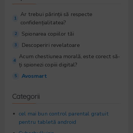
Ar trebui părinții să respecte
1
confidențialitatea?
Spionarea copiilor tăi
2
Descoperiri revelatoare
3
Acum chestiunea morală, este corect să-
4
ți spionezi copiii digital?
Avosmart
5
Categorii
cel mai bun control parental gratuit
pentru tabletă android