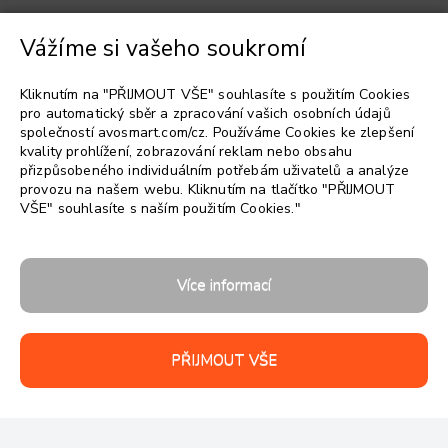
Vážíme si vašeho soukromí
Vyberte jazyk
▼
Kliknutím na "PŘIJMOUT VŠE" souhlasíte s použitím Cookies
pro automatický sběr a zpracování vašich osobních údajů
společností avosmart.com/cz. Používáme Cookies ke zlepšení
kvality prohlížení, zobrazování reklam nebo obsahu
přizpůsobeného individuálním potřebám uživatelů a analýze
provozu na našem webu. Kliknutím na tlačítko "PŘIJMOUT
VŠE" souhlasíte s naším použitím Cookies."
Follow us:
Více informací
PŘIJMOUT VŠE
Autorská práva 2026 © avosmart
Podpora
Společnost