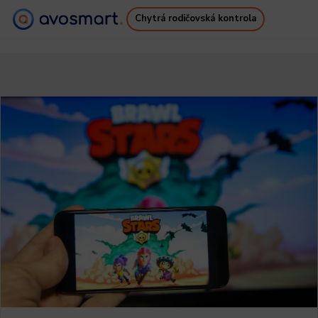
Chytrá rodičovská kontrola
Proč to stojí za to
Jak to funguje
Ceník
Ke stažení
Podpora
Bezplatné e-kniha
Přihlásit se
Zaregistrovat se