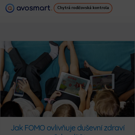
Chytrá rodičovská kontrola
Proč to stojí za to
Jak to funguje
Ceník
Ke stažení
Podpora
Bezplatné e-kniha
Přihlásit se
Zaregistrovat se
Jak FOMO ovlivňuje duševní zdraví