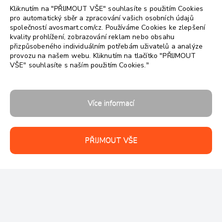
Kliknutím na "PŘIJMOUT VŠE" souhlasíte s použitím Cookies
pro automatický sběr a zpracování vašich osobních údajů
společností avosmart.com/cz. Používáme Cookies ke zlepšení
kvality prohlížení, zobrazování reklam nebo obsahu
přizpůsobeného individuálním potřebám uživatelů a analýze
provozu na našem webu. Kliknutím na tlačítko "PŘIJMOUT
VŠE" souhlasíte s naším použitím Cookies."
Follow us:
Více informací
PŘIJMOUT VŠE
Autorská práva 2026 © avosmart
Podpora
Společnost
Kontakt
Zabezpečení dat
Zásady ochrany osobních údajů