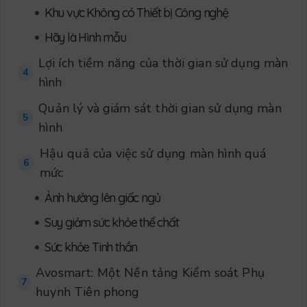
•
Khu vực Không có Thiết bị Công nghệ
•
Hãy là Hình mẫu
Lợi ích tiềm năng của thời gian sử dụng màn
4
hình
Quản lý và giám sát thời gian sử dụng màn
5
hình
Hậu quả của việc sử dụng màn hình quá
6
mức
•
Ảnh hưởng lên giấc ngủ
•
Suy giảm sức khỏe thể chất
•
Sức khỏe Tinh thần
Avosmart: Một Nền tảng Kiểm soát Phụ
7
huynh Tiên phong