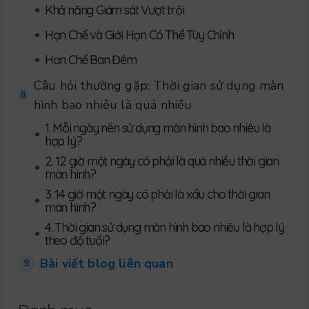
•
Khả năng Giám sát Vượt trội
•
Hạn Chế và Giới Hạn Có Thể Tùy Chỉnh
•
Hạn Chế Ban Đêm
Câu hỏi thường gặp: Thời gian sử dụng màn
8
hình bao nhiêu là quá nhiều
1. Mỗi ngày nên sử dụng màn hình bao nhiêu là
•
hợp lý?
2. 12 giờ một ngày có phải là quá nhiều thời gian
•
màn hình?
3. 14 giờ một ngày có phải là xấu cho thời gian
•
màn hình?
4. Thời gian sử dụng màn hình bao nhiêu là hợp lý
•
theo độ tuổi?
Bài viết blog liên quan
9