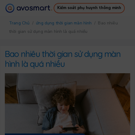
Kiểm soát phụ huynh thông minh
Tại sao nó đáng giá
Cách nó hoạt động
Trang Chủ
/
ứng dụng thời gian màn hình
/ Bao nhiêu
Bảng giá
Tải xuống
thời gian sử dụng màn hình là quá nhiều
Hỗ trợ
Ebook miễn phí
Đăng nhập
Đăng ký
Bao nhiêu thời gian sử dụng màn
hình là quá nhiều