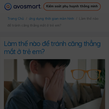
Kiểm soát phụ huynh thông minh
Tại sao nó đáng giá
Cách nó hoạt động
Trang Chủ
/
ứng dụng thời gian màn hình
/ Làm thế nào
Bảng giá
Tải xuống
để tránh căng thẳng mắt ở trẻ em?
Hỗ trợ
Ebook miễn phí
Đăng nhập
Đăng ký
Làm thế nào để tránh căng thẳng
mắt ở trẻ em?