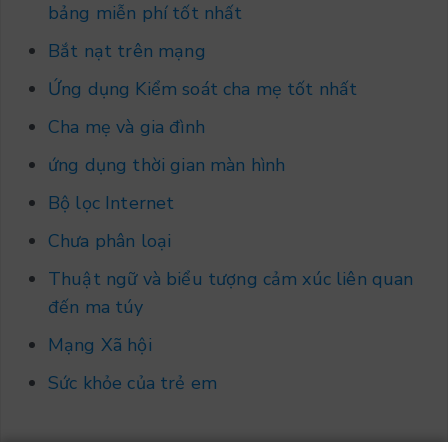
bảng miễn phí tốt nhất
Bắt nạt trên mạng
Ứng dụng Kiểm soát cha mẹ tốt nhất
Cha mẹ và gia đình
ứng dụng thời gian màn hình
Bộ lọc Internet
Chưa phân loại
Thuật ngữ và biểu tượng cảm xúc liên quan
đến ma túy
Mạng Xã hội
Sức khỏe của trẻ em