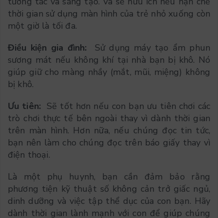
tương tác và sáng tạo. Và sẽ hữu ích nếu hạn chế
thời gian sử dụng màn hình của trẻ nhỏ xuống còn
một giờ là tối đa.
Điều kiện gia đình:
Sử dụng máy tạo ẩm phun
sương mát nếu không khí tại nhà bạn bị khô. Nó
giúp giữ cho màng nhầy (mắt, mũi, miệng) không
bị khô.
Ưu tiên:
Sẽ tốt hơn nếu con bạn ưu tiên chơi các
trò chơi thực tế bên ngoài thay vì dành thời gian
trên màn hình. Hơn nữa, nếu chúng đọc tin tức,
bạn nên làm cho chúng đọc trên báo giấy thay vì
điện thoại.
Là một phụ huynh, bạn cần đảm bảo rằng
phương tiện kỹ thuật số không cản trở giấc ngủ,
dinh dưỡng và việc tập thể dục của con bạn. Hãy
dành thời gian lành mạnh với con để giúp chúng