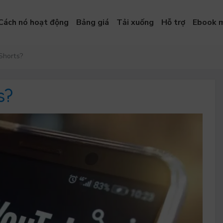
Cách nó hoạt động
Bảng giá
Tải xuống
Hỗ trợ
Ebook m
Shorts?
s?