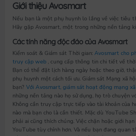
Giới thiệu Avosmart
Nếu bạn là một phụ huynh lo lắng về việc tiêu th
Hãy gặp Avosmart, một trong những nền tảng kiể
Các tính năng độc đáo của Avosmart
Kiểm soát & Giám sát Thời gian:
Avosmart cho ph
truy cập web
, cung cấp thông tin chi tiết về th
Bạn có thể đặt lịch hàng ngày hoặc theo giờ, thậ
phụ huynh một cách tối ưu.
Giám sát Mạng xã hội
bạn?
Với Avosmart, giám sát hoạt động mạng xã 
những nền tảng nào họ sử dụng, họ trò chuyện với
Không cần truy cập trực tiếp vào tài khoản của 
nào mà bạn cho là cần thiết.
Mặc dù YouTube Shor
phải ai cũng thích chúng. Việc chặn hoặc giới hạ
YouTube tùy chỉnh hơn. Và nếu bạn đang quan tâ