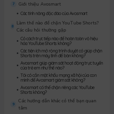
Giới thiệu Avosmart
7
•
Các tính năng độc đáo của Avosmart
Làm thế nào để chặn YouTube Shorts?
8
Các câu hỏi thường gặp
Có cách trực tiếp nào để hoàn toàn vô hiệu
•
hóa YouTube Shorts không?
Các tiện ích mở rộng trình duyệt có giúp chặn
•
Shorts trên máy tính để bàn không?
Avosmart giúp giám sát hoạt động trực tuyến
•
của trẻ em như thế nào?
Tôi có cần mật khẩu mạng xã hội của con
•
mình để Avosmart giám sát không?
Avosmart có thể chặn riêng các YouTube
•
Shorts không?
Các hướng dẫn khác có thể bạn quan
9
tâm