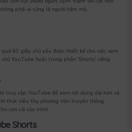
 vào lĩnh vực video ngắn, cạnh tranh với các nền
không phải ai cũng là người hâm mộ.
 quá 60 giây, chủ yếu được thiết kế cho việc xem
g chủ YouTube hoặc trong phần 'Shorts' riêng
?
ười truy cập YouTube để xem nội dung dài hơn và
ình thức tiêu thụ phương tiện truyền thông
ho con cái của mình.
be Shorts