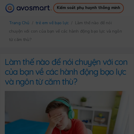
Kiểm soát phụ huynh thông minh
Tại sao nó đáng giá
Cách nó hoạt động
Trang Chủ
/
trẻ em về bạo lực
/ Làm thế nào để nói
Bảng giá
Tải xuống
chuyện với con của bạn về các hành động bạo lực và ngôn
Hỗ trợ
Ebook miễn phí
từ căm thù?
Đăng nhập
Đăng ký
Làm thế nào để nói chuyện với con
của bạn về các hành động bạo lực
và ngôn từ căm thù?