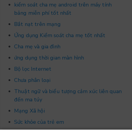
kiểm soát cha mẹ android trên máy tính
bảng miễn phí tốt nhất
Bắt nạt trên mạng
Ứng dụng Kiểm soát cha mẹ tốt nhất
Cha mẹ và gia đình
ứng dụng thời gian màn hình
Bộ lọc Internet
Chưa phân loại
Thuật ngữ và biểu tượng cảm xúc liên quan
đến ma túy
Mạng Xã hội
Sức khỏe của trẻ em