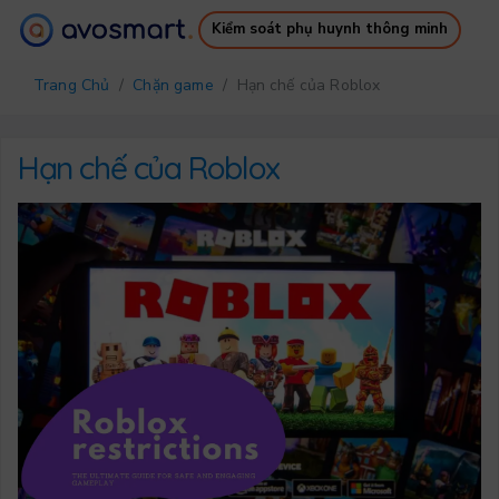
Kiểm soát phụ huynh thông minh
Tại sao nó đáng giá
Cách nó hoạt động
Trang Chủ
/
Chặn game
/ Hạn chế của Roblox
Bảng giá
Tải xuống
Hỗ trợ
Ebook miễn phí
Hạn chế của Roblox
Đăng nhập
Đăng ký