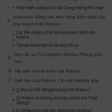
•
Nhận Biết và Báo Cáo Nội Dung Không Phù Hợp
Avosmart: Nâng cao tính năng kiểm soát của
4
phụ huynh trên Roblox
Các tính năng cụ thể của Avosmart dành cho
•
Roblox
•
Tại sao Avosmart là lựa chọn tối ưu
Mẹo để có Trải nghiệm Roblox Phong phú
5
hơn
Hệ sinh thái an toàn của Roblox
6
Giới hạn của Roblox. Câu hỏi thường gặp
7
•
Q: Bạn có thể đặt giới hạn gì trên Roblox?
Q: Roblox có không phù hợp với trẻ em 7 tuổi
•
không?
•
Q: Những hạn chế nào đang chặn Roblox?