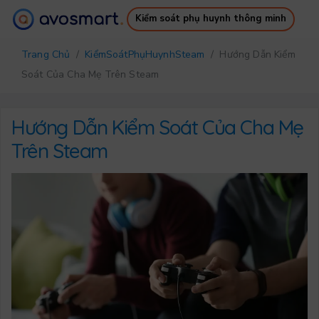
Kiểm soát phụ huynh thông minh
Tại sao nó đáng giá
Cách nó hoạt động
Trang Chủ
/
KiểmSoátPhụHuynhSteam
/ Hướng Dẫn Kiểm
Bảng giá
Tải xuống
Soát Của Cha Mẹ Trên Steam
Hỗ trợ
Ebook miễn phí
Đăng nhập
Đăng ký
Hướng Dẫn Kiểm Soát Của Cha Mẹ
Trên Steam