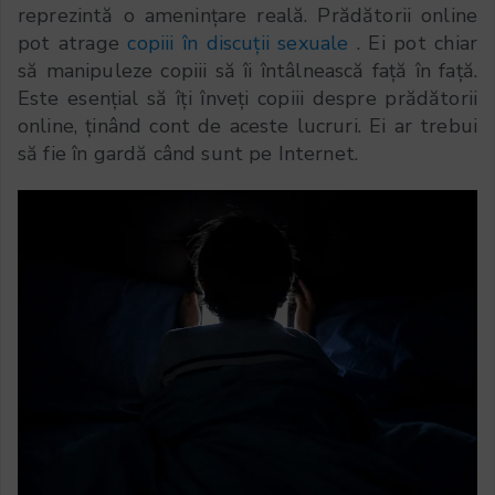
reprezintă o amenințare reală. Prădătorii online
pot atrage
copiii în discuții sexuale
. Ei pot chiar
să manipuleze copiii să îi întâlnească față în față.
Este esențial să îți înveți copiii despre prădătorii
online, ținând cont de aceste lucruri. Ei ar trebui
să fie în gardă când sunt pe Internet.