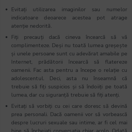
Evitați utilizarea imaginilor sau numelor
indicatoare deoarece acestea pot atrage
atenție nedorită.
Fiți precauți dacă cineva încearcă să vă
complimenteze. Deși nu toată lumea greșește
și unele persoane sunt cu adevărat amabile pe
Internet, prădătorii încearcă să flatereze
oamenii. Fac asta pentru a începe o relație cu
adolescentul. Deci, asta nu înseamnă că
trebuie să fiți suspicios și să îndoiiți pe toată
lumea, dar cu siguranță trebuie să fiți atenți.
Evitați să vorbiți cu cei care doresc să devină
prea personali. Dacă oamenii vor să vorbească
despre lucruri sexuale sau intime, ar fi cel mai
bine să încheiați conversația chiar acolo. Odată