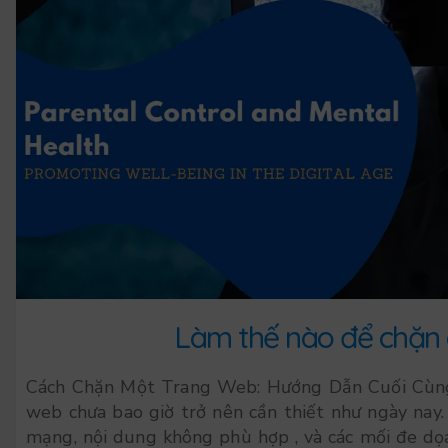
Làm thế nào để chặn 
Cách Chặn Một Trang Web: Hướng Dẫn Cuối Cùng
web chưa bao giờ trở nên cần thiết như ngày nay.
mạng, nội dung không phù hợp , và các mối đe dọa