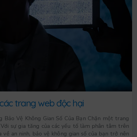
các trang web độc hại
 Bảo Vệ Không Gian Số Của Bạn Chặn một trang
 Với sự gia tăng của các yếu tố làm phân tâm trên
 về an ninh, bảo vệ không gian số của bạn trở nên